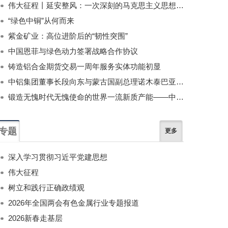
伟大征程丨延安整风：一次深刻的马克思主义思想教育运动
“绿色中铜”从何而来
紫金矿业：高位进阶后的“韧性突围”
中国恩菲与绿色动力签署战略合作协议
铸造铝合金期货交易一周年服务实体功能初显
中铝集团董事长段向东与蒙古国副总理诺木泰巴亚尔举行会谈
锻造无愧时代无愧使命的世界一流新质产能——中国有色金属工业的战略应对与破局之道（二）
专题
更多
深入学习贯彻习近平党建思想
伟大征程
树立和践行正确政绩观
2026年全国两会有色金属行业专题报道
2026新春走基层