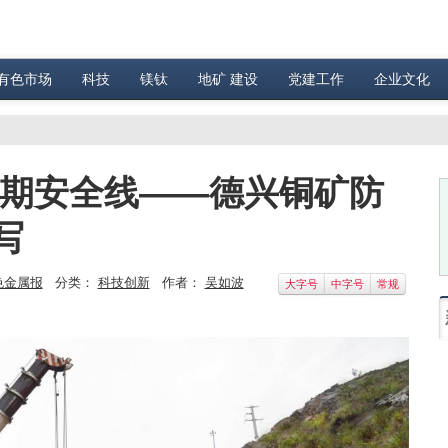
有色市场
科技
镁钛
地矿 建设
党建工作
企业文化
汛期安全线——德兴铜矿防
写
色金属报
分类：
科技创新
作者：
吴如波
大字号
中字号
常规