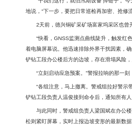
“干我们这行，就怕汛期设备‘掉链子’。
地说，“下一步，要把日常巡检再加密、抢修流
2天前，德兴铜矿采矿场富家坞采区也曾
“快看，GNSS监测点曲线陡升，触发红
着电脑屏幕说。他迅速排除外界干扰因素，确定
铲钻工段办公楼后方的边坡，存在滑塌风险，
“立刻启动应急预案。”警报拉响的那一
“各组注意，马上撤离。警戒组拉好警示
铲钻工段负责人温俊接到命令后，通知所有人
与此同时，警戒组负责人梁国斌在办公楼
松则紧盯屏幕，实时上报边坡变形的最新数据