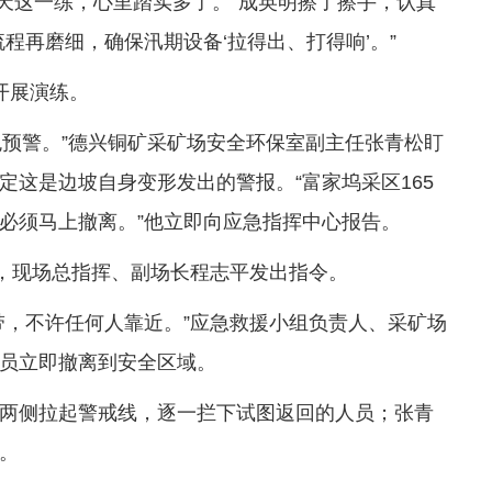
今天这一练，心里踏实多了。”成英明擦了擦手，认真
程再磨细，确保汛期设备‘拉得出、打得响’。”
开展演练。
色预警。”德兴铜矿采矿场安全环保室副主任张青松盯
这是边坡自身变形发出的警报。“富家坞采区165
必须马上撤离。”他立即向应急指挥中心报告。
刻，现场总指挥、副场长程志平发出指令。
带，不许任何人靠近。”应急救援小组负责人、采矿场
员立即撤离到安全区域。
两侧拉起警戒线，逐一拦下试图返回的人员；张青
。