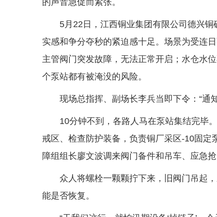
的声音急促而紧张。
5月22日，江西铜业集团有限公司德兴
实感和争分夺秒的紧迫感十足。场景为受连日
主管阀门突发故障，无法正常开启；水仓水位
个泵站都有被淹没的风险。
现场总指挥、副场长李兵当即下令：“通
10分钟不到，各路人马在泵站集结完毕
戒区、检查防护装备，负责铜厂采区-10固
障组组长廖文波调来阀门备件和吊车、应急抢
众人将螺栓一颗颗拧下来，旧阀门吊起，
能是否恢复。