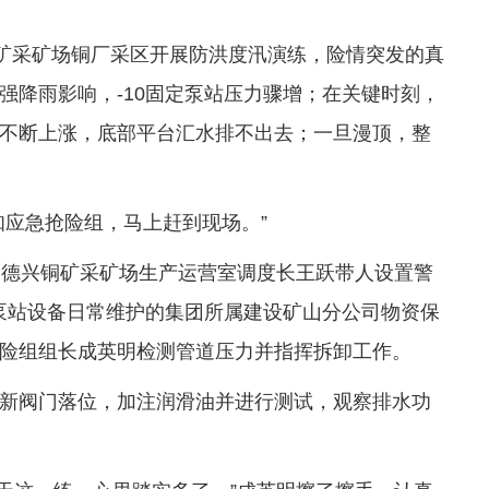
铜矿采矿场铜厂采区开展防洪度汛演练，险情突发的真
强降雨影响，-10固定泵站压力骤增；在关键时刻，
不断上涨，底部平台汇水排不出去；一旦漫顶，整
知应急抢险组，马上赶到现场。”
。德兴铜矿采矿场生产运营室调度长王跃带人设置警
定泵站设备日常维护的集团所属建设矿山分公司物资保
险组组长成英明检测管道压力并指挥拆卸工作。
新阀门落位，加注润滑油并进行测试，观察排水功