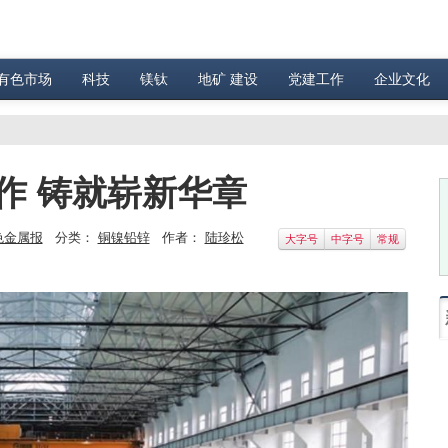
有色市场
科技
镁钛
地矿 建设
党建工作
企业文化
作 铸就崭新华章
色金属报
分类：
铜镍铅锌
作者：
陆珍松
大字号
中字号
常规