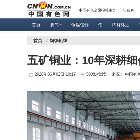
中国有色金属报社主办
广告服务
首页
要闻
铜镍铅锌
铝
稀有稀土
首页
/
铜镍铅锌
五矿铜业：10年深耕细
2026年06月02日 10:17
5008次浏览
来源：
中国有