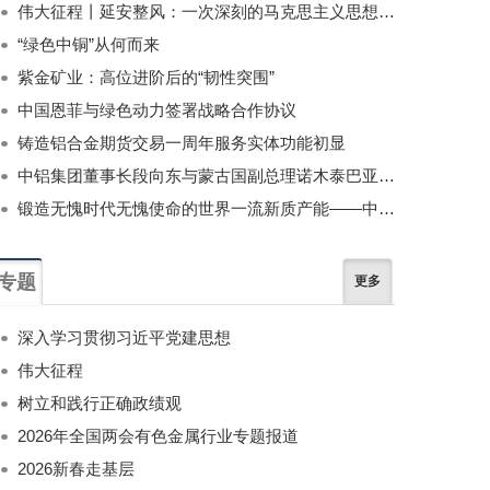
伟大征程丨延安整风：一次深刻的马克思主义思想教育运动
“绿色中铜”从何而来
紫金矿业：高位进阶后的“韧性突围”
中国恩菲与绿色动力签署战略合作协议
铸造铝合金期货交易一周年服务实体功能初显
中铝集团董事长段向东与蒙古国副总理诺木泰巴亚尔举行会谈
锻造无愧时代无愧使命的世界一流新质产能——中国有色金属工业的战略应对与破局之道（二）
专题
更多
深入学习贯彻习近平党建思想
伟大征程
树立和践行正确政绩观
2026年全国两会有色金属行业专题报道
2026新春走基层