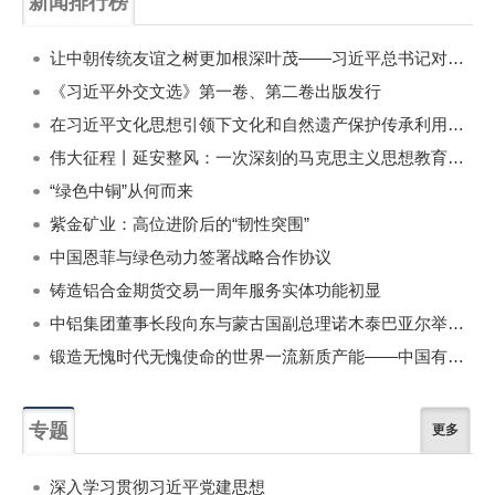
新闻排行榜
一周
每月
让中朝传统友谊之树更加根深叶茂——习近平总书记对朝鲜进行国事访问纪实
《习近平外交文选》第一卷、第二卷出版发行
在习近平文化思想引领下文化和自然遗产保护传承利用工作开创新局面
伟大征程丨延安整风：一次深刻的马克思主义思想教育运动
“绿色中铜”从何而来
紫金矿业：高位进阶后的“韧性突围”
中国恩菲与绿色动力签署战略合作协议
铸造铝合金期货交易一周年服务实体功能初显
中铝集团董事长段向东与蒙古国副总理诺木泰巴亚尔举行会谈
锻造无愧时代无愧使命的世界一流新质产能——中国有色金属工业的战略应对与破局之道（二）
专题
更多
深入学习贯彻习近平党建思想