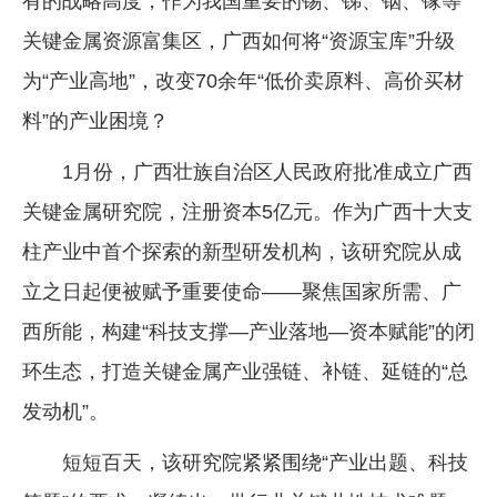
有的战略高度，作为我国重要的锡、锑、铟、镓等
企业文化
关键金属资源富集区，广西如何将“资源宝库”升级
《资源再生》杂志
为“产业高地”，改变70余年“低价卖原料、高价买材
料”的产业困境？
行情报价
1月份，广西壮族自治区人民政府批准成立广西
数字报
关键金属研究院，注册资本5亿元。作为广西十大支
柱产业中首个探索的新型研发机构，该研究院从成
立之日起便被赋予重要使命——聚焦国家所需、广
西所能，构建“科技支撑—产业落地—资本赋能”的闭
环生态，打造关键金属产业强链、补链、延链的“总
发动机”。
短短百天，该研究院紧紧围绕“产业出题、科技