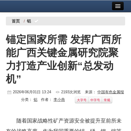
首页
中国有色金属报社主办
广告服务
首页
/
铝
要闻
锚定国家所需 发挥广西所
铜镍铅锌
能广西关键金属研究院聚
铝
力打造产业创新“总发动
稀有稀土
机”
有色市场
科技
2026年06月01日 13:24
2193次浏览
来源：
中国有色金属报
分类：
铝
作者：
李小燕
大字号
中字号
常规
镁钛
地矿 建设
随着国家战略性矿产资源安全被提升至前所未
党建工作