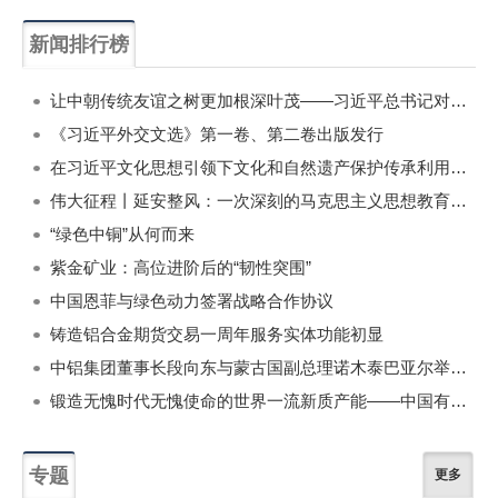
新闻排行榜
一周
每月
让中朝传统友谊之树更加根深叶茂——习近平总书记对朝鲜进行国事访问纪实
《习近平外交文选》第一卷、第二卷出版发行
在习近平文化思想引领下文化和自然遗产保护传承利用工作开创新局面
伟大征程丨延安整风：一次深刻的马克思主义思想教育运动
“绿色中铜”从何而来
紫金矿业：高位进阶后的“韧性突围”
中国恩菲与绿色动力签署战略合作协议
铸造铝合金期货交易一周年服务实体功能初显
中铝集团董事长段向东与蒙古国副总理诺木泰巴亚尔举行会谈
锻造无愧时代无愧使命的世界一流新质产能——中国有色金属工业的战略应对与破局之道（二）
专题
更多