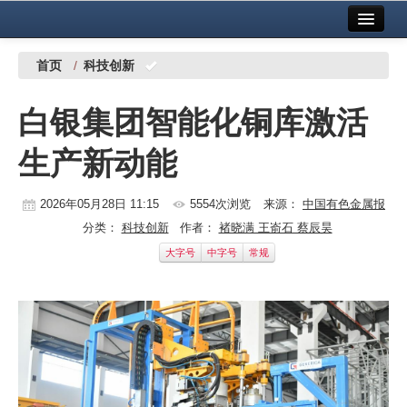
首页
中国有色金属报社主办
广告服务
首页
/
科技创新
要闻
白银集团智能化铜库激活
铜镍铅锌
生产新动能
铝
稀有稀土
2026年05月28日 11:15
5554次浏览
来源：
中国有色金属报
分类：
科技创新
作者：
褚晓满 王嵛石 蔡辰昊
有色市场
大字号
中字号
常规
科技
镁钛
地矿 建设
党建工作