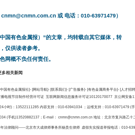
cnmn.com.cn 或 电话：010-63971479）
非中国有色金属报）”的文章，均转载自其它媒体，转
，仅供读者参考。
色网概不负任何责任。
更多相关新闻
[中国有色金属报社]
-
[网站导航]
-
[联系我们]
-
[广告服务]
-
[有色金属商务平台]
-
[人才招聘
广播电视节目制作经营许可证
互联网新闻信息服务许可证10120170077
京公网安备110
小时)：13522111285 内容支持：010-63941034
；运维支持：010-63971479 (手机
34 (手机)13520882137；E-mail：
cnmn@cnmn.com.cn
地址：北京市复兴路乙十二
年法律顾问——北京市大成律师事务所杨贵生律师 虚假失实报道举报电话：010-6394