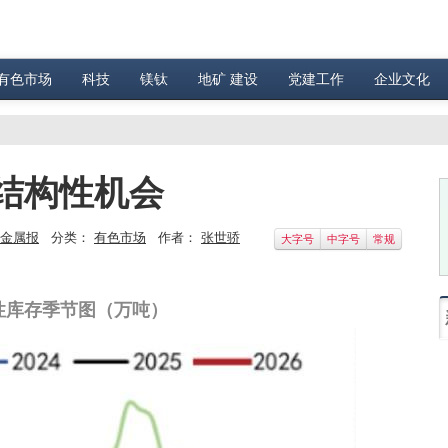
有色市场
科技
镁钛
地矿 建设
党建工作
企业文化
结构性机会
金属报
分类：
有色市场
作者：
张世骄
大字号
中字号
常规
性库存季节图（万吨）