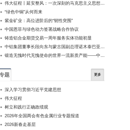
伟大征程丨延安整风：一次深刻的马克思主义思想教育运动
“绿色中铜”从何而来
紫金矿业：高位进阶后的“韧性突围”
中国恩菲与绿色动力签署战略合作协议
铸造铝合金期货交易一周年服务实体功能初显
中铝集团董事长段向东与蒙古国副总理诺木泰巴亚尔举行会谈
锻造无愧时代无愧使命的世界一流新质产能——中国有色金属工业的战略应对与破局之道（二）
专题
更多
深入学习贯彻习近平党建思想
伟大征程
树立和践行正确政绩观
2026年全国两会有色金属行业专题报道
2026新春走基层