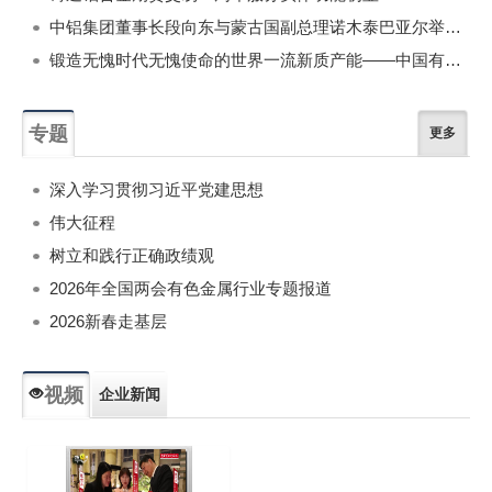
中铝集团董事长段向东与蒙古国副总理诺木泰巴亚尔举行会谈
锻造无愧时代无愧使命的世界一流新质产能——中国有色金属工业的战略应对与破局之道（二）
专题
更多
深入学习贯彻习近平党建思想
伟大征程
树立和践行正确政绩观
2026年全国两会有色金属行业专题报道
2026新春走基层
视频
企业新闻
专题新闻
人物专访