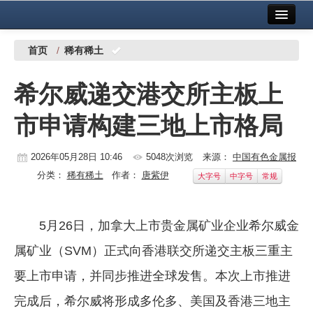
首页
中国有色金属报社主办
广告服务
首页
/
稀有稀土
要闻
希尔威递交港交所主板上
铜镍铅锌
市申请构建三地上市格局
铝
稀有稀土
2026年05月28日 10:46
5048次浏览
来源：
中国有色金属报
分类：
稀有稀土
作者：
唐紫伊
大字号
中字号
常规
有色市场
科技
5月26日，加拿大上市贵金属矿业企业希尔威金
镁钛
属矿业（SVM）正式向香港联交所递交主板三重主
地矿 建设
要上市申请，并同步推进全球发售。本次上市推进
完成后，希尔威将形成多伦多、美国及香港三地主
党建工作