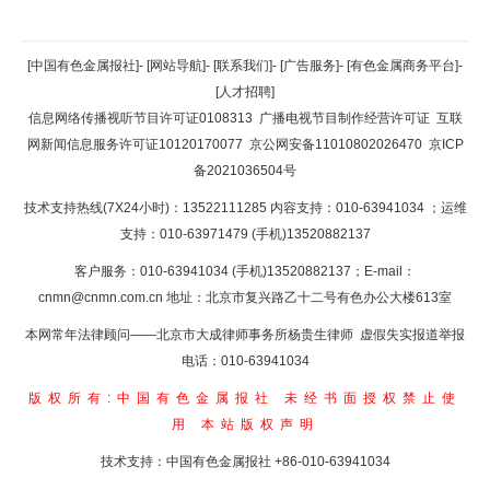
返回顶部
[中国有色金属报社]
-
[网站导航]
-
[联系我们]
-
[广告服务]
-
[有色金属商务平台]
-
[人才招聘]
返回首页
信息网络传播视听节目许可证0108313
广播电视节目制作经营许可证
互联
网新闻信息服务许可证10120170077
京公网安备11010802026470
京ICP
备2021036504号
技术支持热线(7X24小时)：13522111285 内容支持：010-63941034
；运维
支持：010-63971479 (手机)13520882137
客户服务：010-63941034 (手机)13520882137；E-mail：
cnmn@cnmn.com.cn
地址：北京市复兴路乙十二号有色办公大楼613室
本网常年法律顾问——北京市大成律师事务所杨贵生律师 虚假失实报道举报
电话：010-63941034
版权所有:中国有色金属报社
未经书面授权禁止使
用
本站版权声明
技术支持：中国有色金属报社
+86-010-63941034