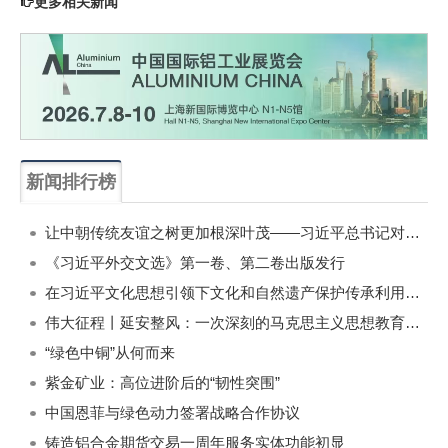
更多相关新闻
新闻排行榜
一周
每月
让中朝传统友谊之树更加根深叶茂——习近平总书记对朝鲜进行国事访问纪实
《习近平外交文选》第一卷、第二卷出版发行
在习近平文化思想引领下文化和自然遗产保护传承利用工作开创新局面
伟大征程丨延安整风：一次深刻的马克思主义思想教育运动
“绿色中铜”从何而来
紫金矿业：高位进阶后的“韧性突围”
中国恩菲与绿色动力签署战略合作协议
铸造铝合金期货交易一周年服务实体功能初显