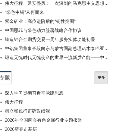
伟大征程丨延安整风：一次深刻的马克思主义思想教育运动
“绿色中铜”从何而来
紫金矿业：高位进阶后的“韧性突围”
中国恩菲与绿色动力签署战略合作协议
铸造铝合金期货交易一周年服务实体功能初显
中铝集团董事长段向东与蒙古国副总理诺木泰巴亚尔举行会谈
锻造无愧时代无愧使命的世界一流新质产能——中国有色金属工业的战略应对与破局之道（二）
专题
更多
深入学习贯彻习近平党建思想
伟大征程
树立和践行正确政绩观
2026年全国两会有色金属行业专题报道
2026新春走基层