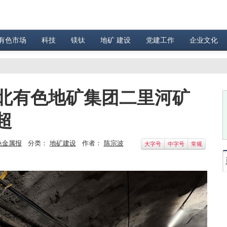
有色市场
科技
镁钛
地矿 建设
党建工作
企业文化
西北有色地矿集团二里河矿
超
色金属报
分类：
地矿建设
作者：
陈宗波
大字号
中字号
常规