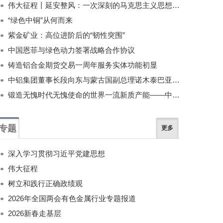
伟大征程丨延安整风：一次深刻的马克思主义思想教育运动
“绿色中铜”从何而来
紫金矿业：高位进阶后的“韧性突围”
中国恩菲与绿色动力签署战略合作协议
铸造铝合金期货交易一周年服务实体功能初显
中铝集团董事长段向东与蒙古国副总理诺木泰巴亚尔举行会谈
锻造无愧时代无愧使命的世界一流新质产能——中国有色金属工业的战略应对与破局之道（二）
专题
更多
深入学习贯彻习近平党建思想
伟大征程
树立和践行正确政绩观
2026年全国两会有色金属行业专题报道
2026新春走基层