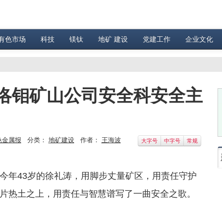
有色市场
科技
镁钛
地矿 建设
党建工作
企业文化
洛钼矿山公司安全科安全主
色金属报
分类：
地矿建设
作者：
王海波
大字号
中字号
常规
今年43岁的徐礼涛，用脚步丈量矿区，用责任守护
片热土之上，用责任与智慧谱写了一曲安全之歌。