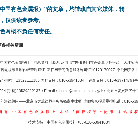
非中国有色金属报）”的文章，均转载自其它媒体，转
，仅供读者参考。
色网概不负任何责任。
更多相关新闻
[中国有色金属报社]
-
[网站导航]
-
[联系我们]
-
[广告服务]
-
[有色金属商务平台]
-
[人才招聘
广播电视节目制作经营许可证
互联网新闻信息服务许可证10120170077
京公网安备110
小时)：13522111285 内容支持：010-63941034
；运维支持：010-63971479 (手机
34 (手机)13520882137；E-mail：
cnmn@cnmn.com.cn
地址：北京市复兴路乙十二
年法律顾问——北京市大成律师事务所杨贵生律师 虚假失实报道举报电话：010-6394
所有:中国有色金属报社
未经书面授权禁止使用
本站版
技术支持：中国有色金属报社
+86-010-63941034