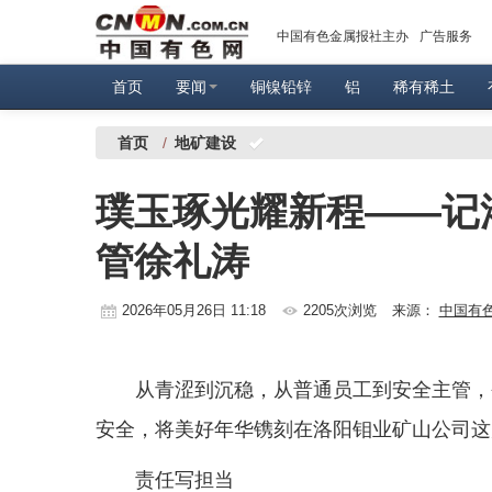
中国有色金属报社主办
广告服务
首页
要闻
铜镍铅锌
铝
稀有稀土
首页
/
地矿建设
璞玉琢光耀新程——记
管徐礼涛
2026年05月26日 11:18
2205次浏览
来源：
中国有
从青涩到沉稳，从普通员工到安全主管，
安全，将美好年华镌刻在洛阳钼业矿山公司这
责任写担当