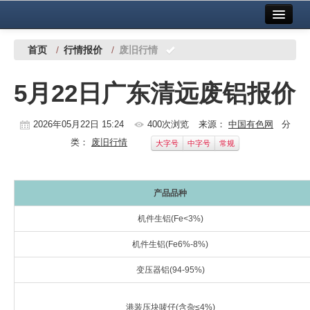
首页
中国有色金属报社主办
广告服务
首页
/
行情报价
/
废旧行情
要闻
5月22日广东清远废铝报价
铜镍铅锌
2026年05月22日 15:24
400次浏览
来源：
中国有色网
分
铝
类：
废旧行情
大字号
中字号
常规
稀有稀土
有色市场
产品品种
科技
机件生铝(Fe<3%)
镁钛
机件生铝(Fe6%-8%)
变压器铝(94-95%)
地矿 建设
党建工作
港装压块唛仔(含杂≤4%)