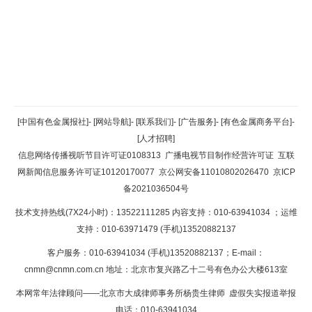
返回顶部
[中国有色金属报社]
-
[网站导航]
-
[联系我们]
-
[广告服务]
-
[有色金属商务平台]
-
[人才招聘]
返回首页
信息网络传播视听节目许可证0108313
广播电视节目制作经营许可证
互联
网新闻信息服务许可证10120170077
京公网安备11010802026470
京ICP
备2021036504号
技术支持热线(7X24小时)：13522111285 内容支持：010-63941034
；运维
支持：010-63971479 (手机)13520882137
客户服务：010-63941034 (手机)13520882137；E-mail：
cnmn@cnmn.com.cn
地址：北京市复兴路乙十二号有色办公大楼613室
本网常年法律顾问——北京市大成律师事务所杨贵生律师 虚假失实报道举报
电话：010-63941034