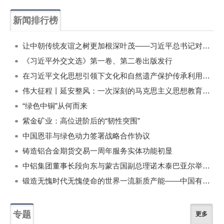
新闻排行榜
一周
每月
让中朝传统友谊之树更加根深叶茂——习近平总书记对朝鲜进行国事访问纪实
《习近平外交文选》第一卷、第二卷出版发行
在习近平文化思想引领下文化和自然遗产保护传承利用工作开创新局面
伟大征程丨延安整风：一次深刻的马克思主义思想教育运动
“绿色中铜”从何而来
紫金矿业：高位进阶后的“韧性突围”
中国恩菲与绿色动力签署战略合作协议
铸造铝合金期货交易一周年服务实体功能初显
中铝集团董事长段向东与蒙古国副总理诺木泰巴亚尔举行会谈
锻造无愧时代无愧使命的世界一流新质产能——中国有色金属工业的战略应对与破局之道（二）
专题
更多