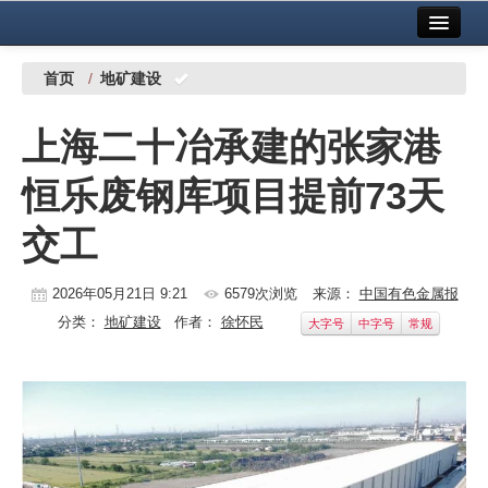
首页
中国有色金属报社主办
广告服务
首页
/
地矿建设
要闻
上海二十冶承建的张家港
铜镍铅锌
恒乐废钢库项目提前73天
铝
交工
稀有稀土
有色市场
2026年05月21日 9:21
6579次浏览
来源：
中国有色金属报
分类：
地矿建设
作者：
徐怀民
大字号
中字号
常规
科技
镁钛
地矿 建设
党建工作