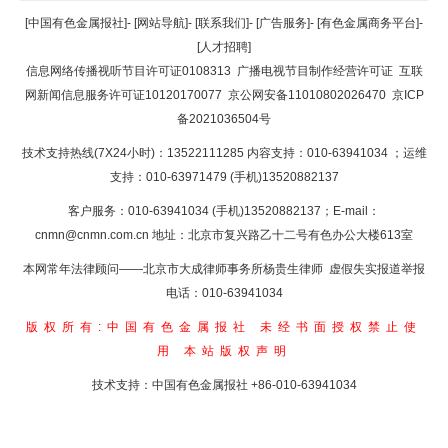
返回顶部
[中国有色金属报社]
-
[网站导航]
-
[联系我们]
-
[广告服务]
-
[有色金属商务平台]
-
[人才招聘]
返回首页
信息网络传播视听节目许可证0108313
广播电视节目制作经营许可证
互联
网新闻信息服务许可证10120170077
京公网安备11010802026470
京ICP
备2021036504号
技术支持热线(7X24小时)：13522111285 内容支持：010-63941034
；运维
支持：010-63971479 (手机)13520882137
客户服务：010-63941034 (手机)13520882137；E-mail：
cnmn@cnmn.com.cn
地址：北京市复兴路乙十二号有色办公大楼613室
本网常年法律顾问——北京市大成律师事务所杨贵生律师 虚假失实报道举报
电话：010-63941034
版权所有:中国有色金属报社
未经书面授权禁止使
用
本站版权声明
技术支持：中国有色金属报社
+86-010-63941034