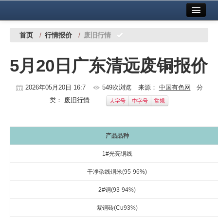
首页
中国有色金属报社主办
广告服务
首页
/
行情报价
/
废旧行情
要闻
5月20日广东清远废铜报价
铜镍铅锌
2026年05月20日 16:7
549次浏览
来源：
中国有色网
分
铝
类：
废旧行情
大字号
中字号
常规
稀有稀土
有色市场
产品品种
科技
1#光亮铜线
镁钛
干净杂线铜米(95-96%)
2#铜(93-94%)
地矿 建设
紫铜砖(Cu93%)
党建工作