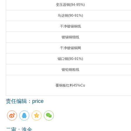
变压器铜(94-95%)
企业文化
马达铜(90-91%)
《资源再生》杂志
干净镀锡铜线
行情报价
镀锡铜细线
数字报
干净镀锡铜网
锡口铜(90-91%)
镀铅铜粗线
覆铜板红料45%Cu
责任编辑：price
二审：淮金