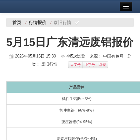
首页
中国有色金属报社主办
广告服务
首页
/
行情报价
/
废旧行情
要闻
5月15日广东清远废铝报价
铜镍铅锌
2026年05月15日 15:30
445次浏览
来源：
中国有色网
分
铝
类：
废旧行情
大字号
中字号
常规
稀有稀土
有色市场
产品品种
科技
机件生铝(Fe<3%)
镁钛
机件生铝(Fe6%-8%)
变压器铝(94-95%)
地矿 建设
党建工作
港装压块唛仔(含杂≤4%)