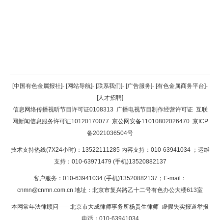
返回顶部
[中国有色金属报社]
-
[网站导航]
-
[联系我们]
-
[广告服务]
-
[有色金属商务平台]
-
[人才招聘]
返回首页
信息网络传播视听节目许可证0108313
广播电视节目制作经营许可证
互联
网新闻信息服务许可证10120170077
京公网安备11010802026470
京ICP
备2021036504号
技术支持热线(7X24小时)：13522111285 内容支持：010-63941034
；运维
支持：010-63971479 (手机)13520882137
客户服务：010-63941034 (手机)13520882137；E-mail：
cnmn@cnmn.com.cn
地址：北京市复兴路乙十二号有色办公大楼613室
本网常年法律顾问——北京市大成律师事务所杨贵生律师 虚假失实报道举报
电话：010-63941034