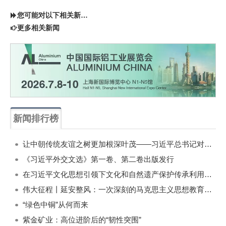
您可能对以下相关新闻同样感兴趣
更多相关新闻
新闻排行榜
一周
每月
让中朝传统友谊之树更加根深叶茂——习近平总书记对朝鲜进行国事访问纪实
《习近平外交文选》第一卷、第二卷出版发行
在习近平文化思想引领下文化和自然遗产保护传承利用工作开创新局面
伟大征程丨延安整风：一次深刻的马克思主义思想教育运动
“绿色中铜”从何而来
紫金矿业：高位进阶后的“韧性突围”