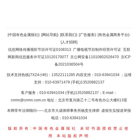
返回顶部
[中国有色金属报社]
-
[网站导航]
-
[联系我们]
-
[广告服务]
-
[有色金属商务平台]
-
[人才招聘]
返回首页
信息网络传播视听节目许可证0108313
广播电视节目制作经营许可证
互联
网新闻信息服务许可证10120170077
京公网安备11010802026470
京ICP
备2021036504号
技术支持热线(7X24小时)：13522111285 内容支持：010-63941034
；运维
支持：010-63971479 (手机)13520882137
客户服务：010-63941034 (手机)13520882137；E-mail：
cnmn@cnmn.com.cn
地址：北京市复兴路乙十二号有色办公大楼613室
本网常年法律顾问——北京市大成律师事务所杨贵生律师 虚假失实报道举报
电话：010-63941034
版权所有:中国有色金属报社
未经书面授权禁止使
用
本站版权声明