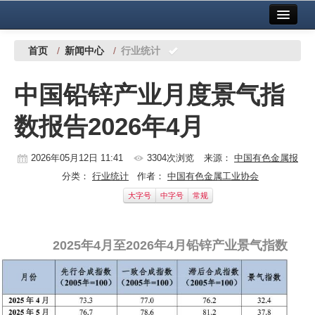
首页
中国有色金属报社主办
广告服务
首页
/
新闻中心
/
行业统计
要闻
中国铅锌产业月度景气指
铜镍铅锌
数报告2026年4月
铝
稀有稀土
2026年05月12日 11:41
3304次浏览
来源：
中国有色金属报
分类：
行业统计
作者：
中国有色金属工业协会
有色市场
大字号
中字号
常规
科技
2025年4月至2026年4月铅锌产业景气指数
镁钛
地矿 建设
党建工作