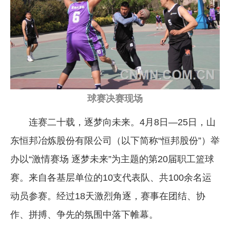
企业文化
《资源再生》杂志
行情报价
数字报
球赛决赛现场
连赛二十载，逐梦向未来。4月8日—25日，山
东恒邦冶炼股份有限公司（以下简称“恒邦股份”）举
办以“激情赛场 逐梦未来”为主题的第20届职工篮球
赛。来自各基层单位的10支代表队、共100余名运
动员参赛。经过18天激烈角逐，赛事在团结、协
作、拼搏、争先的氛围中落下帷幕。