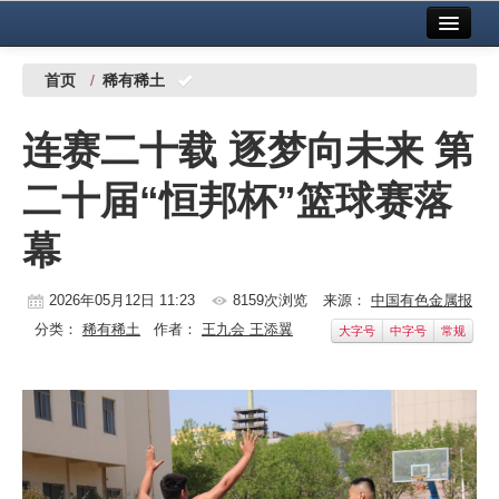
首页
中国有色金属报社主办
广告服务
首页
/
稀有稀土
要闻
连赛二十载 逐梦向未来 第
铜镍铅锌
二十届“恒邦杯”篮球赛落
铝
幕
稀有稀土
有色市场
2026年05月12日 11:23
8159次浏览
来源：
中国有色金属报
分类：
稀有稀土
作者：
王九会 王添翼
大字号
中字号
常规
科技
镁钛
地矿 建设
党建工作