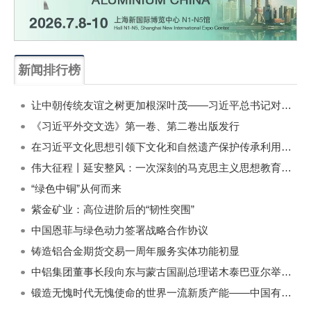
新闻排行榜
一周
每月
让中朝传统友谊之树更加根深叶茂——习近平总书记对朝鲜进行国事访问纪实
《习近平外交文选》第一卷、第二卷出版发行
在习近平文化思想引领下文化和自然遗产保护传承利用工作开创新局面
伟大征程丨延安整风：一次深刻的马克思主义思想教育运动
“绿色中铜”从何而来
紫金矿业：高位进阶后的“韧性突围”
中国恩菲与绿色动力签署战略合作协议
铸造铝合金期货交易一周年服务实体功能初显
中铝集团董事长段向东与蒙古国副总理诺木泰巴亚尔举行会谈
锻造无愧时代无愧使命的世界一流新质产能——中国有色金属工业的战略应对与破局之道（二）