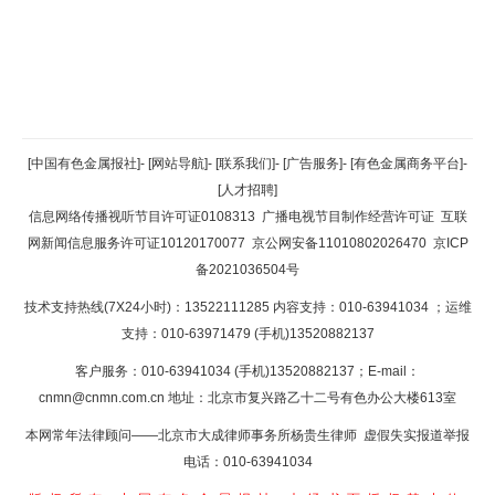
返回顶部
[中国有色金属报社]
-
[网站导航]
-
[联系我们]
-
[广告服务]
-
[有色金属商务平台]
-
[人才招聘]
返回首页
信息网络传播视听节目许可证0108313
广播电视节目制作经营许可证
互联
网新闻信息服务许可证10120170077
京公网安备11010802026470
京ICP
备2021036504号
技术支持热线(7X24小时)：13522111285 内容支持：010-63941034
；运维
支持：010-63971479 (手机)13520882137
客户服务：010-63941034 (手机)13520882137；E-mail：
cnmn@cnmn.com.cn
地址：北京市复兴路乙十二号有色办公大楼613室
本网常年法律顾问——北京市大成律师事务所杨贵生律师 虚假失实报道举报
电话：010-63941034