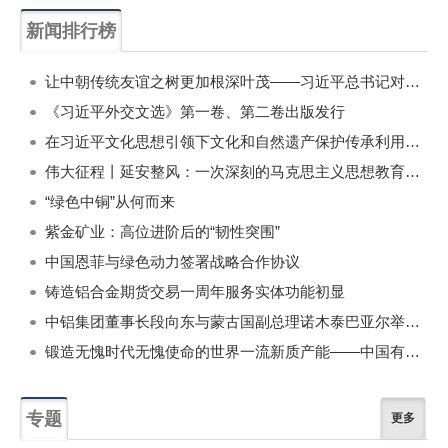
新闻排行榜
一周
每月
让中朝传统友谊之树更加根深叶茂——习近平总书记对朝鲜进行国事访问纪实
《习近平外交文选》第一卷、第二卷出版发行
在习近平文化思想引领下文化和自然遗产保护传承利用工作开创新局面
伟大征程丨延安整风：一次深刻的马克思主义思想教育运动
“绿色中铜”从何而来
紫金矿业：高位进阶后的“韧性突围”
中国恩菲与绿色动力签署战略合作协议
铸造铝合金期货交易一周年服务实体功能初显
中铝集团董事长段向东与蒙古国副总理诺木泰巴亚尔举行会谈
锻造无愧时代无愧使命的世界一流新质产能——中国有色金属工业的战略应对与破局之道（二）
专题
更多