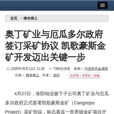
首页
中国有色金属报社主办
广告服务
首页
/
稀有稀土
要闻
奥丁矿业与厄瓜多尔政府
铜镍铅锌
签订采矿协议 凯歌豪斯金
铝
矿开发迈出关键一步
稀有稀土
有色市场
2026年05月11日 11:30
7366次浏览
来源：
中国有色金属报
分类：
稀有稀土
作者：
洛轩
大字号
中字号
常规
科技
镁钛
4月27日，洛阳钼业旗下子公司奥丁矿业与厄瓜
地矿 建设
多尔政府正式签署凯歌豪斯金矿（Cangrejos
党建工作
Project）采矿协议，标志着这一世界级金矿项目开