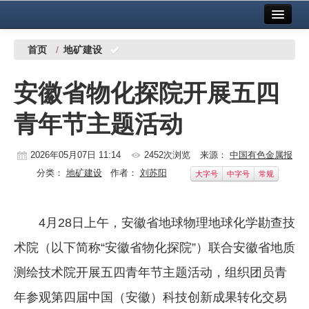
首页
中国有色金属报社主办
广告服务
首页
/
地矿建设
要闻
安徽省物化探院开展五四
铜镍铅锌
青年节主题活动
铝
稀有稀土
2026年05月07日 11:14
2452次浏览
来源：
中国有色金属报
分类：
地矿建设
作者：
刘苏阳
大字号
中字号
常规
有色市场
科技
4月28日上午，安徽省地球物理地球化学勘查技
镁钛
术院（以下简称“安徽省物化探院”）联合安徽省地质
地矿 建设
测绘技术院开展五四青年节主题活动，组织团员青
年参观第四届中国（安徽）科技创新成果转化交易
党建工作