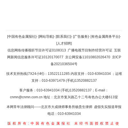
返回顶部
[中国有色金属报社]
-
[网站导航]
-
[联系我们]
-
[广告服务]
-
[有色金属商务平台]
-
[人才招聘]
返回首页
信息网络传播视听节目许可证0108313
广播电视节目制作经营许可证
互联
网新闻信息服务许可证10120170077
京公网安备11010802026470
京ICP
备2021036504号
技术支持热线(7X24小时)：13522111285 内容支持：010-63941034
；运维
支持：010-63971479 (手机)13520882137
客户服务：010-63941034 (手机)13520882137；E-mail：
cnmn@cnmn.com.cn
地址：北京市复兴路乙十二号有色办公大楼613室
本网常年法律顾问——北京市大成律师事务所杨贵生律师 虚假失实报道举报
电话：010-63941034
版权所有:中国有色金属报社
未经书面授权禁止使