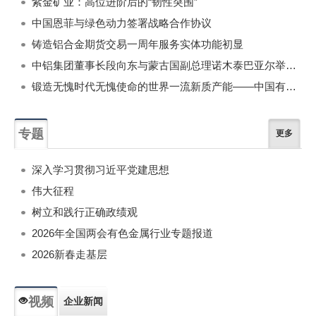
紫金矿业：高位进阶后的“韧性突围”
中国恩菲与绿色动力签署战略合作协议
铸造铝合金期货交易一周年服务实体功能初显
中铝集团董事长段向东与蒙古国副总理诺木泰巴亚尔举行会谈
锻造无愧时代无愧使命的世界一流新质产能——中国有色金属工业的战略应对与破局之道（二）
专题
更多
深入学习贯彻习近平党建思想
伟大征程
树立和践行正确政绩观
2026年全国两会有色金属行业专题报道
2026新春走基层
视频
企业新闻