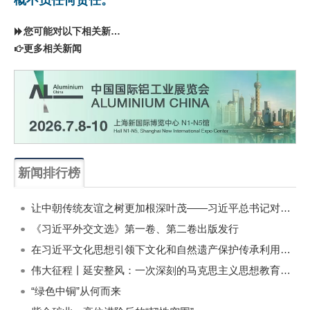
您可能对以下相关新闻同样感兴趣
更多相关新闻
新闻排行榜
一周
每月
让中朝传统友谊之树更加根深叶茂——习近平总书记对朝鲜进行国事访问纪实
《习近平外交文选》第一卷、第二卷出版发行
在习近平文化思想引领下文化和自然遗产保护传承利用工作开创新局面
伟大征程丨延安整风：一次深刻的马克思主义思想教育运动
“绿色中铜”从何而来