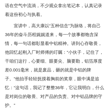
语在空气中流淌，不少观众拿出笔记本，认真记录
着这份初心与执着。
宣讲中，高大康以“五种信念”为脉络，将自己
36年的奋斗历程娓娓道来，每一个故事都饱含深
情，每一句话都彰显着中铝精神。讲到心存敬畏，
他回忆起刚入厂时师傅的叮嘱：“小伙子，记住了，
干咱们这行，心要细、眼要尖、脑要勤，铝箔厚度
差0.001毫米，就是废品，砸的就是中铝的牌
子。”他抬手轻轻抚摸着胸前的奖章，眼中满是追
忆：“这句话，我记了整整36年，它让我明白，什么
是对岗位的敬畏、对产品的负责、对中铝品牌的守
护。”