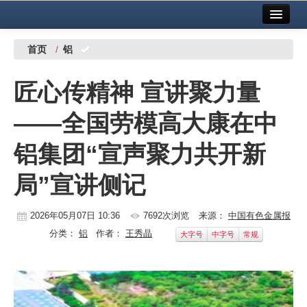
首页
中国有色金属报社主办
广告服务
首页
/
铝
要闻
匠心传精神 宣讲聚力量
铜镍铅锌
——全国劳模高大康在中
铝
铝集团“宣声聚力共开新
稀有稀土
局”宣讲侧记
有色市场
科技
2026年05月07日 10:36
7692次浏览
来源：
中国有色金属报
分类：
铝
作者：
王秀晶
大字号
中字号
常规
镁钛
地矿 建设
党建工作