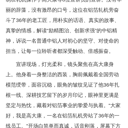
丽的辞藻，没有激昂的口号，这位在铝箔轧机旁奋
斗了36年的老工匠，用朴实的话语、真实的故事、
真挚的情感，解读“励精图治、创新求强”的中铝精
神，诉说一名普通中铝人对初心的坚守、对使命的
担当，让每一位聆听者都深受触动、倍感振奋。
宣讲现场，灯光柔和，镜头聚焦在高大康身
上。他身着一身整洁的西装，胸前佩戴着全国劳动
模范绶带，面容沉稳，眼角的皱纹见证了他36年扎
根一线、深耕技艺留下的岁月印记，眼神里更满是
坚定与热忱，藏着对铝箔事业的挚爱与执着。“大家
好，我是高大康，一名在铝箔轧机旁站了36年的一
线员工。”开场白简单而真诚，话音刚落，屏幕下方