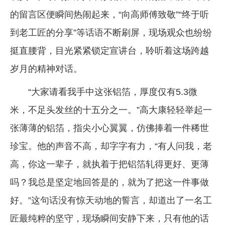
的留言区便瞬间热闹起来，“向高师傅致敬”“终于听
到老工匠的分享”等话语不断刷屏，现场观众也纷纷
挺直腰背，目光紧紧锁定宣讲台，聆听着这场跨越
岁月的精神对话。
“大家请看我手中这张铝箔，厚度仅有5.3微
米，不足头发丝的十五分之一。”高大康轻轻举起一
张薄薄的铝箔，指尖小心翼翼，仿佛捧着一件稀世
珍宝。他的声音不高，却字字有力，“有人问我，老
高，你这一辈子，就执着于把铝箔轧得更好、更薄
吗？我总是坚定地回答是的，就为了把这一件事做
好。”这句话没有惊天动地的誓言，却道出了一名工
匠最纯粹的坚守，现场瞬间安静下来，只有他的话