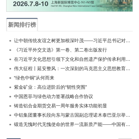
新闻排行榜
一周
每月
让中朝传统友谊之树更加根深叶茂——习近平总书记对朝鲜进行国事访问纪实
《习近平外交文选》第一卷、第二卷出版发行
在习近平文化思想引领下文化和自然遗产保护传承利用工作开创新局面
伟大征程丨延安整风：一次深刻的马克思主义思想教育运动
“绿色中铜”从何而来
紫金矿业：高位进阶后的“韧性突围”
中国恩菲与绿色动力签署战略合作协议
铸造铝合金期货交易一周年服务实体功能初显
中铝集团董事长段向东与蒙古国副总理诺木泰巴亚尔举行会谈
锻造无愧时代无愧使命的世界一流新质产能——中国有色金属工业的战略应对与破局之道（二）