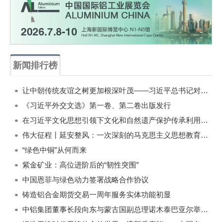
新闻排行榜
一周
每月
让中朝传统友谊之树更加根深叶茂——习近平总书记对朝鲜进行国事访问纪实
《习近平外交文选》第一卷、第二卷出版发行
在习近平文化思想引领下文化和自然遗产保护传承利用工作开创新局面
伟大征程丨延安整风：一次深刻的马克思主义思想教育运动
“绿色中铜”从何而来
紫金矿业：高位进阶后的“韧性突围”
中国恩菲与绿色动力签署战略合作协议
铸造铝合金期货交易一周年服务实体功能初显
中铝集团董事长段向东与蒙古国副总理诺木泰巴亚尔举行会谈