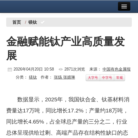
首页
中国有色金属报社主办
广告服务
首页
/
镁钛
要闻
金融赋能钛产业高质量发
铜镍铅锌
展
铝
稀有稀土
2026年04月20日 10:58
2871次浏览
来源：
中国有色金属报
分类：
镁钛
作者：
张炀 张婧琳
大字号
中字号
常规
有色市场
科技
数据显示，2025年，我国钛合金、钛基材料消
镁钛
费量达17万吨，同比增长17.2%；产量约18万吨，
地矿 建设
同比增长4.65%，占全球总产量的三分之二，行业
总体呈现供给过剩、高端产品存在结构性缺口的态
党建工作