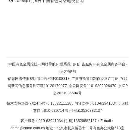
2026年1月9日中国有色网络电视新闻
返回顶部
[中国有色金属报社]
-
[网站导航]
-
[联系我们]
-
[广告服务]
-
[有色金属商务平台]
-
[人才招聘]
返回首页
信息网络传播视听节目许可证0108313
广播电视节目制作经营许可证
互联
网新闻信息服务许可证10120170077
京公网安备11010802026470
京ICP
备2021036504号
技术支持热线(7X24小时)：13522111285 内容支持：010-63941034
；运维
支持：010-63971479 (手机)13520882137
客户服务：010-63941034 (手机)13520882137；E-mail：
cnmn@cnmn.com.cn
地址：北京市复兴路乙十二号有色办公大楼613室