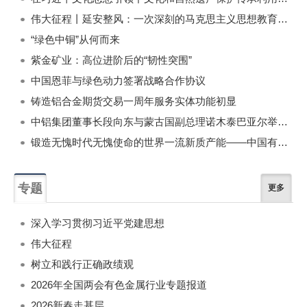
伟大征程丨延安整风：一次深刻的马克思主义思想教育运动
“绿色中铜”从何而来
紫金矿业：高位进阶后的“韧性突围”
中国恩菲与绿色动力签署战略合作协议
铸造铝合金期货交易一周年服务实体功能初显
中铝集团董事长段向东与蒙古国副总理诺木泰巴亚尔举行会谈
锻造无愧时代无愧使命的世界一流新质产能——中国有色金属工业的战略应对与破局之道（二）
专题
更多
深入学习贯彻习近平党建思想
伟大征程
树立和践行正确政绩观
2026年全国两会有色金属行业专题报道
2026新春走基层