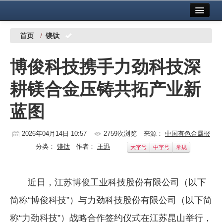
首页
中国有色金属报社主办
广告服务
首页
/
镁钛
要闻
博俊科技携手力劲科技深
铜镍铅锌
耕镁合金压铸共拓产业新
铝
蓝图
稀有稀土
有色市场
2026年04月14日 10:57
2759次浏览
来源：
中国有色金属报
分类：
镁钛
作者：
王迅
大字号
中字号
常规
科技
镁钛
近日，江苏博俊工业科技股份有限公司（以下
地矿 建设
简称“博俊科技”）与力劲科技股份有限公司（以下简
党建工作
称“力劲科技”）战略合作签约仪式在江苏昆山举行，