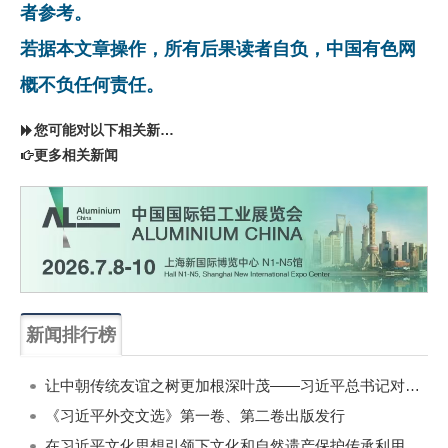
者参考。
若据本文章操作，所有后果读者自负，中国有色网
概不负任何责任。
您可能对以下相关新闻同样感兴趣
更多相关新闻
新闻排行榜
一周
每月
让中朝传统友谊之树更加根深叶茂——习近平总书记对朝鲜进行国事访问纪实
《习近平外交文选》第一卷、第二卷出版发行
在习近平文化思想引领下文化和自然遗产保护传承利用工作开创新局面