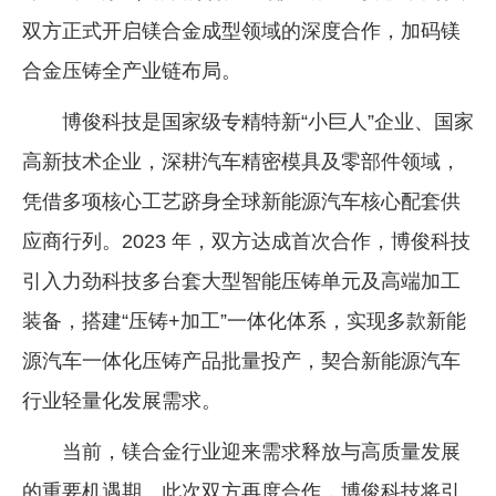
双方正式开启镁合金成型领域的深度合作，加码镁
企业文化
合金压铸全产业链布局。
《资源再生》杂志
博俊科技是国家级专精特新“小巨人”企业、国家
行情报价
高新技术企业，深耕汽车精密模具及零部件领域，
数字报
凭借多项核心工艺跻身全球新能源汽车核心配套供
应商行列。2023 年，双方达成首次合作，博俊科技
引入力劲科技多台套大型智能压铸单元及高端加工
装备，搭建“压铸+加工”一体化体系，实现多款新能
源汽车一体化压铸产品批量投产，契合新能源汽车
行业轻量化发展需求。
当前，镁合金行业迎来需求释放与高质量发展
的重要机遇期。此次双方再度合作，博俊科技将引