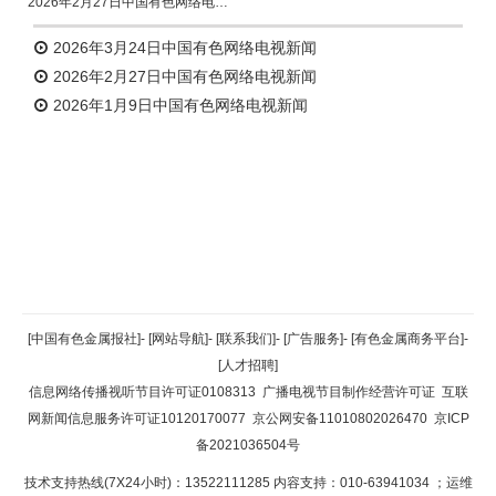
2026年2月27日中国有色网络电视新闻
2026年3月24日中国有色网络电视新闻
2026年2月27日中国有色网络电视新闻
2026年1月9日中国有色网络电视新闻
返回顶部
[中国有色金属报社]
-
[网站导航]
-
[联系我们]
-
[广告服务]
-
[有色金属商务平台]
-
[人才招聘]
返回首页
信息网络传播视听节目许可证0108313
广播电视节目制作经营许可证
互联
网新闻信息服务许可证10120170077
京公网安备11010802026470
京ICP
备2021036504号
技术支持热线(7X24小时)：13522111285 内容支持：010-63941034
；运维