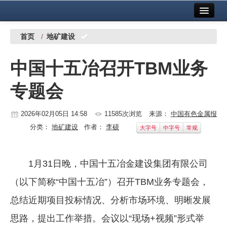
首页
中国有色金属报社主办
广告服务
首页
/
地矿建设
要闻
中国十五冶召开TBM业务
铜镍铅锌
专题会
铝
稀有稀土
2026年02月05日 14:58
11585次浏览
来源：
中国有色金属报
分类：
地矿建设
作者：
李硕
大字号
中字号
常规
有色市场
科技
1月31日晚，中国十五冶金建设集团有限公司
镁钛
（以下简称“中国十五冶”）召开TBM业务专题会，
地矿 建设
总结近期项目投标情况、分析市场环境、明晰发展
思路，提出工作举措。会议以“现场+视频”形式举
党建工作