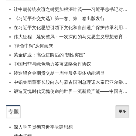
一周
每月
让中朝传统友谊之树更加根深叶茂——习近平总书记对朝鲜进行国事访问纪实
《习近平外交文选》第一卷、第二卷出版发行
在习近平文化思想引领下文化和自然遗产保护传承利用工作开创新局面
伟大征程丨延安整风：一次深刻的马克思主义思想教育运动
“绿色中铜”从何而来
紫金矿业：高位进阶后的“韧性突围”
中国恩菲与绿色动力签署战略合作协议
铸造铝合金期货交易一周年服务实体功能初显
中铝集团董事长段向东与蒙古国副总理诺木泰巴亚尔举行会谈
锻造无愧时代无愧使命的世界一流新质产能——中国有色金属工业的战略应对与破局之道（二）
专题
更多
深入学习贯彻习近平党建思想