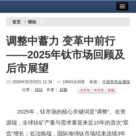
首页
中国有色金属报社主办
广告服务
首页
/
镁钛
要闻
调整中蓄力 变革中前行
铜镍铅锌
——2025年钛市场回顾及
铝
后市展望
稀有稀土
有色市场
2026年02月02日 11:34
10641次浏览
来源：
中国有色金属报
分类：
镁钛
作者：
赵巍
大字号
中字号
常规
科技
镁钛
2025年，钛市场的核心关键词是“调整”。在资
地矿 建设
源端，全球钛矿产量与需求量迎来近10年的首次“双
党建工作
负”增长；在冶炼端，国际海绵钛市场结束连续3年