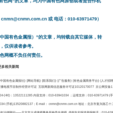
国有色网”的文章，均为中国有色网原创或者是合作机
cnmn.com.cn 或 电话：010-63971479）
非中国有色金属报）”的文章，均转载自其它媒体，转
，仅供读者参考。
色网概不负任何责任。
更多相关新闻
[中国有色金属报社]
-
[网站导航]
-
[联系我们]
-
[广告服务]
-
[有色金属商务平台]
-
[人才招聘
广播电视节目制作经营许可证
互联网新闻信息服务许可证10120170077
京公网安备110
小时)：13522111285 内容支持：010-63941034
；运维支持：010-63971479 (手机
34 (手机)13520882137；E-mail：
cnmn@cnmn.com.cn
地址：北京市复兴路乙十二
年法律顾问——北京市大成律师事务所杨贵生律师 虚假失实报道举报电话：010-6394