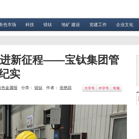
有色市场
科技
镁钛
地矿 建设
党建工作
企业文化
奋进新征程——宝钛集团管
展纪实
有色金属报
分类：
镁钛
作者：
张艳琼
大字号
中字号
常规