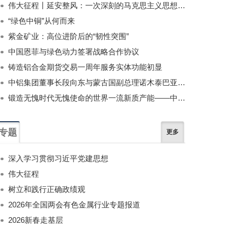
伟大征程丨延安整风：一次深刻的马克思主义思想教育运动
“绿色中铜”从何而来
紫金矿业：高位进阶后的“韧性突围”
中国恩菲与绿色动力签署战略合作协议
铸造铝合金期货交易一周年服务实体功能初显
中铝集团董事长段向东与蒙古国副总理诺木泰巴亚尔举行会谈
锻造无愧时代无愧使命的世界一流新质产能——中国有色金属工业的战略应对与破局之道（二）
专题
更多
深入学习贯彻习近平党建思想
伟大征程
树立和践行正确政绩观
2026年全国两会有色金属行业专题报道
2026新春走基层