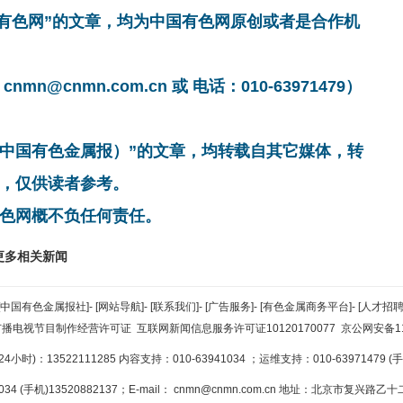
国有色网”的文章，均为中国有色网原创或者是合作机
cnmn.com.cn 或 电话：010-63971479）
非中国有色金属报）”的文章，均转载自其它媒体，转
，仅供读者参考。
色网概不负任何责任。
更多相关新闻
[中国有色金属报社]
-
[网站导航]
-
[联系我们]
-
[广告服务]
-
[有色金属商务平台]
-
[人才招聘
广播电视节目制作经营许可证
互联网新闻信息服务许可证10120170077
京公网安备110
小时)：13522111285 内容支持：010-63941034
；运维支持：010-63971479 (手机
34 (手机)13520882137；E-mail：
cnmn@cnmn.com.cn
地址：北京市复兴路乙十二