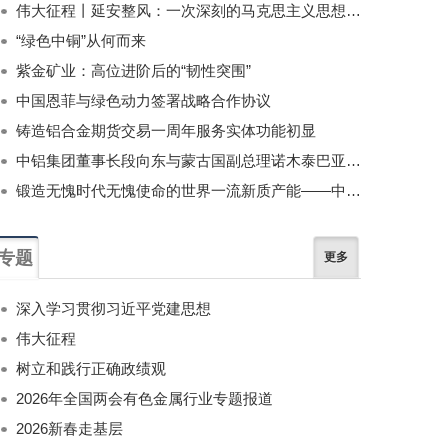
伟大征程丨延安整风：一次深刻的马克思主义思想教育运动
“绿色中铜”从何而来
紫金矿业：高位进阶后的“韧性突围”
中国恩菲与绿色动力签署战略合作协议
铸造铝合金期货交易一周年服务实体功能初显
中铝集团董事长段向东与蒙古国副总理诺木泰巴亚尔举行会谈
锻造无愧时代无愧使命的世界一流新质产能——中国有色金属工业的战略应对与破局之道（二）
专题
更多
深入学习贯彻习近平党建思想
伟大征程
树立和践行正确政绩观
2026年全国两会有色金属行业专题报道
2026新春走基层