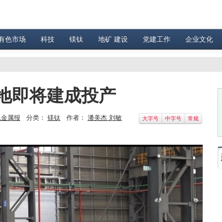
有色市场
科技
镁钛
地矿 建设
党建工作
企业文化
地即将建成投产
色金属报
分类：
镁钛
作者：
潘美杰 刘敏
大字号
中字号
常规