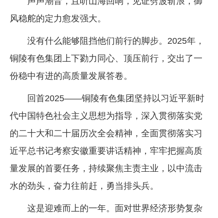
声声潮音，且听山海回响，见证劈波斩浪，御
企业文化
风稳舵的定力愈发强大。
《资源再生》杂志
没有什么能够阻挡他们前行的脚步。2025年，
行情报价
铜陵有色集团上下勠力同心、顶压前行，交出了一
数字报
份稳中有进的高质量发展答卷。
回首2025——铜陵有色集团坚持以习近平新时
代中国特色社会主义思想为指导，深入贯彻落实党
的二十大和二十届历次全会精神，全面贯彻落实习
近平总书记考察安徽重要讲话精神，牢牢把握高质
量发展的首要任务，持续聚焦主责主业，以中流击
水的劲头，奋力往前赶，勇当排头兵。
这是迎难而上的一年。面对世界经济形势复杂