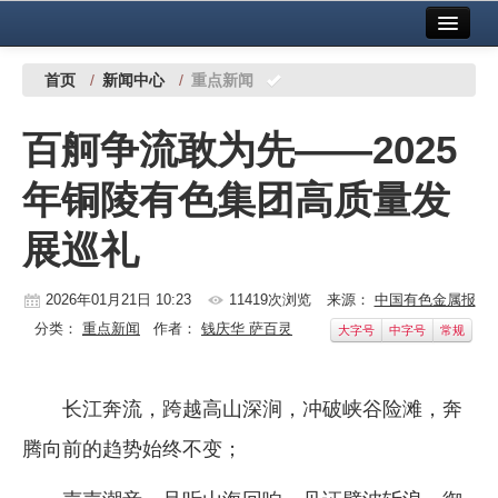
首页
中国有色金属报社主办
广告服务
首页
/
新闻中心
/
重点新闻
要闻
百舸争流敢为先——2025
铜镍铅锌
年铜陵有色集团高质量发
铝
展巡礼
稀有稀土
有色市场
2026年01月21日 10:23
11419次浏览
来源：
中国有色金属报
分类：
重点新闻
作者：
钱庆华 萨百灵
大字号
中字号
常规
科技
镁钛
长江奔流，跨越高山深涧，冲破峡谷险滩，奔
地矿 建设
腾向前的趋势始终不变；
党建工作