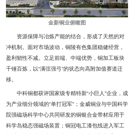
金新铜业俯瞰图
资源保障与冶炼产能的结合，形成了天然的对
冲机制。面对市场波动，铜陵有色集团稳健经营，
盈利韧性不减。立足前端、中端优势，铜加工板块
千锤百炼，以“满弦强弓”的状态向高附加值赛道迁
移。
中科铜都获评国家级专精特新“小巨人”企业，成
为产业细分领域的“单打冠军”；金威铜业与中国科学
院强磁场科学中心共同研发的铜银合金带材应用于
科学岛稳态强磁场装置；铜冠电工漆包线进入军工