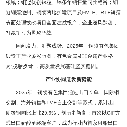
领域；铜冠优创铼粒、铼条年销售量同比翻番；铜
冠铜箔池州、铜陵两地扩建项目及HVLP、RTF铜箔
表面处理技改项目全面建成投产，企业逆风翻盘，
打赢扭亏为盈攻坚战。
同向发力、汇聚成势。2025年，铜陵有色集团
锻造主产业多彩版图，有色金属及非金属产业格
局“脱胎换骨”，高质量发展基础坚实稳固。
产业协同迸发新势能
2025年，铜陵有色集团通过出口长单、国际铜
交割、海外销售和LME自主交割等形式，累计出口
阴极铜同比上涨29.6%，创历史新高；首次以CIF方
式出口硫酸至终端客户，成为行业内首家租船出口