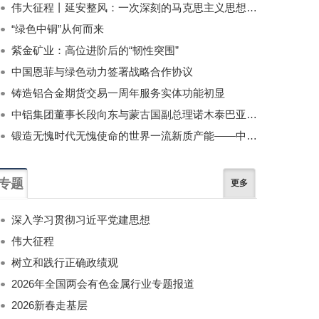
伟大征程丨延安整风：一次深刻的马克思主义思想教育运动
“绿色中铜”从何而来
紫金矿业：高位进阶后的“韧性突围”
中国恩菲与绿色动力签署战略合作协议
铸造铝合金期货交易一周年服务实体功能初显
中铝集团董事长段向东与蒙古国副总理诺木泰巴亚尔举行会谈
锻造无愧时代无愧使命的世界一流新质产能——中国有色金属工业的战略应对与破局之道（二）
专题
更多
深入学习贯彻习近平党建思想
伟大征程
树立和践行正确政绩观
2026年全国两会有色金属行业专题报道
2026新春走基层