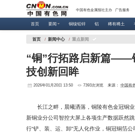
中国有色金属报社主办
广告服务
首页
要闻
铜镍铅锌
铝
稀有稀土
首页
/
新闻中心
/
重点新闻
“铜”行拓路启新篇——
技创新回眸
2026年01月20日 13:50
7393次浏览
来源：
中国有
长江之畔，晨曦洒落，铜陵有色金冠铜业
新铜业分公司智控大屏上各项生产数据跃然跳
行“铲、装、运、卸”无人化作业，铜冠铜箔公