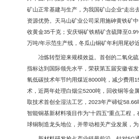
矿山正常基建与生产，为我国矿山企业“走出
资源优势。天马山矿业公司采用施砷黄铁矿中
收黄金35千克；安庆铜矿铁精矿含硫降至0.
万吨/年示范生产线，冬瓜山铜矿年利用尾砂近1
冶炼转型迎来规模效益。首创的二氧化硫
指标达到国际领先水平，荣获第五届安徽省发
氧低碳技术年节约用煤近8000吨，减少费用
术，近两年处理白烟尘5200吨，回收铜等金属
取技术首创全湿法工艺，2023年产碲锭58.
智能铜基新材料项目作为“十四五”重点工程
球铜制造龙头地位，并带动相关产业发展，为
新材料研发抢占产业链最前沿。针对5G