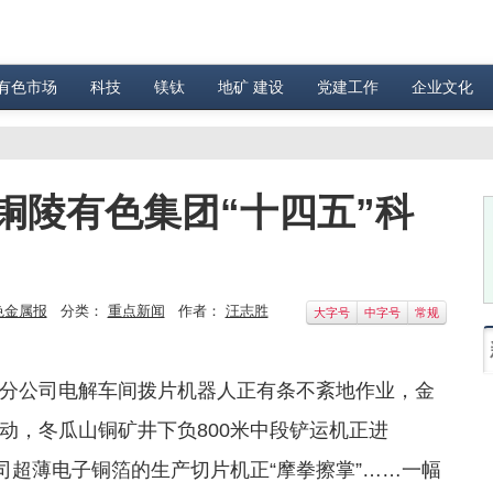
有色市场
科技
镁钛
地矿 建设
党建工作
企业文化
铜陵有色集团“十四五”科
色金属报
分类：
重点新闻
作者：
汪志胜
大字号
中字号
常规
分公司电解车间拨片机器人正有条不紊地作业，金
动，冬瓜山铜矿井下负800米中段铲运机正进
司超薄电子铜箔的生产切片机正“摩拳擦掌”……一幅