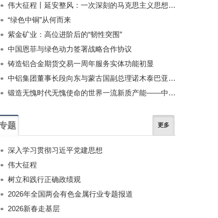
伟大征程丨延安整风：一次深刻的马克思主义思想教育运动
“绿色中铜”从何而来
紫金矿业：高位进阶后的“韧性突围”
中国恩菲与绿色动力签署战略合作协议
铸造铝合金期货交易一周年服务实体功能初显
中铝集团董事长段向东与蒙古国副总理诺木泰巴亚尔举行会谈
锻造无愧时代无愧使命的世界一流新质产能——中国有色金属工业的战略应对与破局之道（二）
专题
更多
深入学习贯彻习近平党建思想
伟大征程
树立和践行正确政绩观
2026年全国两会有色金属行业专题报道
2026新春走基层