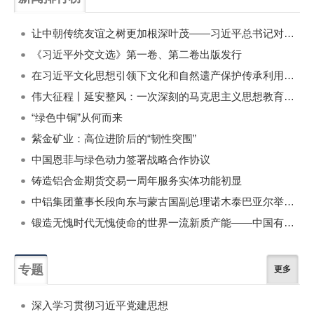
一周
每月
让中朝传统友谊之树更加根深叶茂——习近平总书记对朝鲜进行国事访问纪实
《习近平外交文选》第一卷、第二卷出版发行
在习近平文化思想引领下文化和自然遗产保护传承利用工作开创新局面
伟大征程丨延安整风：一次深刻的马克思主义思想教育运动
“绿色中铜”从何而来
紫金矿业：高位进阶后的“韧性突围”
中国恩菲与绿色动力签署战略合作协议
铸造铝合金期货交易一周年服务实体功能初显
中铝集团董事长段向东与蒙古国副总理诺木泰巴亚尔举行会谈
锻造无愧时代无愧使命的世界一流新质产能——中国有色金属工业的战略应对与破局之道（二）
专题
更多
深入学习贯彻习近平党建思想