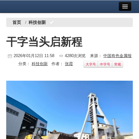
首页
中国有色金属报社主办
广告服务
首页
/
科技创新
要闻
干字当头启新程
铜镍铅锌
2026年01月12日 11:58
4280次浏览
来源：
中国有色金属报
铝
分类：
科技创新
作者：
张霞
大字号
中字号
常规
稀有稀土
有色市场
科技
镁钛
地矿 建设
党建工作