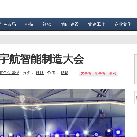
有色市场
科技
镁钛
地矿 建设
党建工作
企业文化
空宇航智能制造大会
有色金属报
分类：
镁钛
作者：
杨晗
大字号
中字号
常规