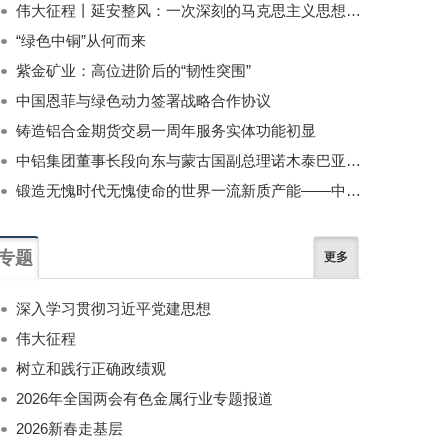
伟大征程丨延安整风：一次深刻的马克思主义思想教育运动
“绿色中铜”从何而来
紫金矿业：高位进阶后的“韧性突围”
中国恩菲与绿色动力签署战略合作协议
铸造铝合金期货交易一周年服务实体功能初显
中铝集团董事长段向东与蒙古国副总理诺木泰巴亚尔举行会谈
锻造无愧时代无愧使命的世界一流新质产能——中国有色金属工业的战略应对与破局之道（二）
专题
更多
深入学习贯彻习近平党建思想
伟大征程
树立和践行正确政绩观
2026年全国两会有色金属行业专题报道
2026新春走基层