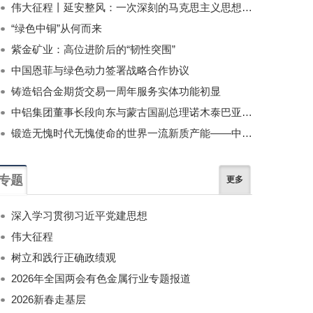
伟大征程丨延安整风：一次深刻的马克思主义思想教育运动
“绿色中铜”从何而来
紫金矿业：高位进阶后的“韧性突围”
中国恩菲与绿色动力签署战略合作协议
铸造铝合金期货交易一周年服务实体功能初显
中铝集团董事长段向东与蒙古国副总理诺木泰巴亚尔举行会谈
锻造无愧时代无愧使命的世界一流新质产能——中国有色金属工业的战略应对与破局之道（二）
专题
更多
深入学习贯彻习近平党建思想
伟大征程
树立和践行正确政绩观
2026年全国两会有色金属行业专题报道
2026新春走基层