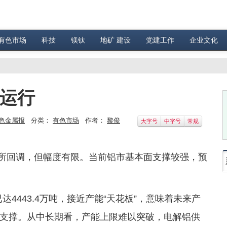
有色市场
科技
镁钛
地矿 建设
党建工作
企业文化
强运行
色金属报
分类：
有色市场
作者：
黎俊
大字号
中字号
常规
虽有所回调，但幅度有限。当前铝市基本面支撑较强，预
达4443.4万吨，接近产能“天花板”，意味着未来产
支撑。从中长期看，产能上限难以突破，电解铝供