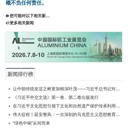
概不负任何责任。
您可能对以下相关新闻同样感兴趣
更多相关新闻
新闻排行榜
一周
每月
让中朝传统友谊之树更加根深叶茂——习近平总书记对朝鲜进行国事访问纪实
《习近平外交文选》第一卷、第二卷出版发行
在习近平文化思想引领下文化和自然遗产保护传承利用工作开创新局面
伟大征程丨延安整风：一次深刻的马克思主义思想教育运动
“绿色中铜”从何而来