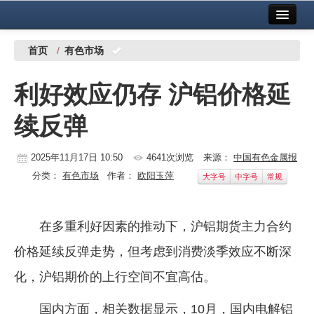
首页
中国有色金属报社主办
广告服务
首页
/
有色市场
要闻
利好效应仍存 沪铝价格延
铜镍铅锌
续反弹
铝
稀有稀土
2025年11月17日 10:50
4641次浏览
来源：
中国有色金属报
分类：
有色市场
作者：
欧阳玉萍
大字号
中字号
常规
有色市场
科技
在多重利好因素的推动下，沪铝期货主力合约
镁钛
价格延续反弹走势，但考虑到消费淡季效应不断深
地矿 建设
化，沪铝期价的上行空间不宜高估。
党建工作
国内方面，相关数据显示，10月，国内电解铝