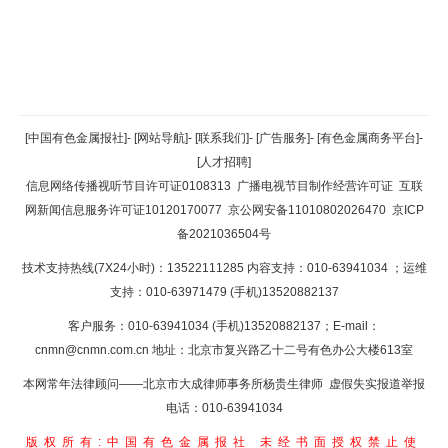
返回顶部
[中国有色金属报社]
-
[网站导航]
-
[联系我们]
-
[广告服务]
-
[有色金属商务平台]
-
[人才招聘]
返回首页
信息网络传播视听节目许可证0108313
广播电视节目制作经营许可证
互联
网新闻信息服务许可证10120170077
京公网安备11010802026470
京ICP
备2021036504号
技术支持热线(7X24小时)：13522111285 内容支持：010-63941034
；运维
支持：010-63971479 (手机)13520882137
客户服务：010-63941034 (手机)13520882137；E-mail：
cnmn@cnmn.com.cn
地址：北京市复兴路乙十二号有色办公大楼613室
本网常年法律顾问——北京市大成律师事务所杨贵生律师 虚假失实报道举报
电话：010-63941034
版权所有:中国有色金属报社
未经书面授权禁止使