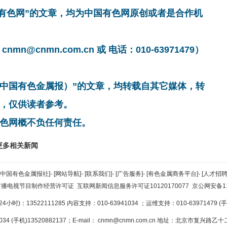
国有色网”的文章，均为中国有色网原创或者是合作机
cnmn.com.cn 或 电话：010-63971479）
非中国有色金属报）”的文章，均转载自其它媒体，转
，仅供读者参考。
色网概不负任何责任。
更多相关新闻
[中国有色金属报社]
-
[网站导航]
-
[联系我们]
-
[广告服务]
-
[有色金属商务平台]
-
[人才招聘
广播电视节目制作经营许可证
互联网新闻信息服务许可证10120170077
京公网安备110
小时)：13522111285 内容支持：010-63941034
；运维支持：010-63971479 (手机
34 (手机)13520882137；E-mail：
cnmn@cnmn.com.cn
地址：北京市复兴路乙十二