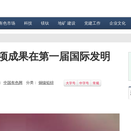
有色市场
科技
镁钛
地矿 建设
党建工作
企业文化
0项成果在第一届国际发明
：
中国有色网
分类：
铜镍铅锌
大字号
中字号
常规