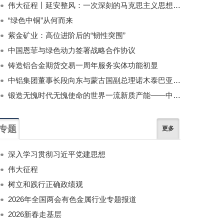
伟大征程丨延安整风：一次深刻的马克思主义思想教育运动
“绿色中铜”从何而来
紫金矿业：高位进阶后的“韧性突围”
中国恩菲与绿色动力签署战略合作协议
铸造铝合金期货交易一周年服务实体功能初显
中铝集团董事长段向东与蒙古国副总理诺木泰巴亚尔举行会谈
锻造无愧时代无愧使命的世界一流新质产能——中国有色金属工业的战略应对与破局之道（二）
专题
更多
深入学习贯彻习近平党建思想
伟大征程
树立和践行正确政绩观
2026年全国两会有色金属行业专题报道
2026新春走基层