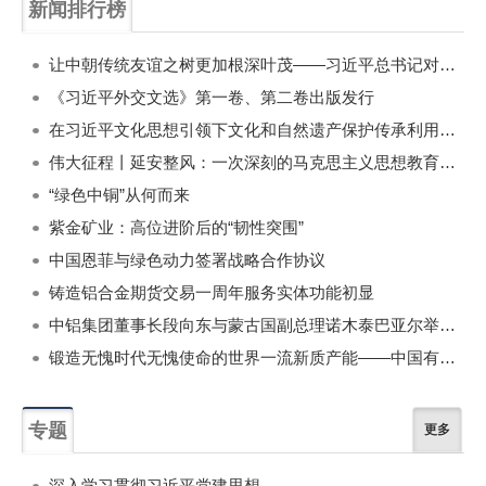
新闻排行榜
一周
每月
让中朝传统友谊之树更加根深叶茂——习近平总书记对朝鲜进行国事访问纪实
《习近平外交文选》第一卷、第二卷出版发行
在习近平文化思想引领下文化和自然遗产保护传承利用工作开创新局面
伟大征程丨延安整风：一次深刻的马克思主义思想教育运动
“绿色中铜”从何而来
紫金矿业：高位进阶后的“韧性突围”
中国恩菲与绿色动力签署战略合作协议
铸造铝合金期货交易一周年服务实体功能初显
中铝集团董事长段向东与蒙古国副总理诺木泰巴亚尔举行会谈
锻造无愧时代无愧使命的世界一流新质产能——中国有色金属工业的战略应对与破局之道（二）
专题
更多
深入学习贯彻习近平党建思想