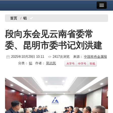
首页
中国有色金属报社主办
广告服务
首页
/
铝
要闻
段向东会见云南省委常
铜镍铅锌
委、昆明市委书记刘洪建
铝
稀有稀土
2025年10月29日 10:11
2417次浏览
来源：
中国有色金属报
分类：
铝
作者：
郭志民
大字号
中字号
常规
有色市场
科技
镁钛
地矿 建设
党建工作