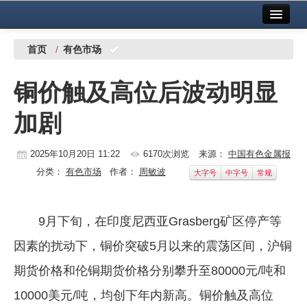
首页
中国有色金属报社主办
广告服务
首页
/
有色市场
要闻
铜价触及高位后波动明显
铜镍铅锌
加剧
铝
稀有稀土
2025年10月20日 11:22
6170次浏览
来源：
中国有色金属报
分类：
有色市场
作者：
周敏波
大字号
中字号
常规
有色市场
科技
9月下旬，在印度尼西亚Grasberg矿区停产等
镁钛
因素的扰动下，铜价突破5月以来的震荡区间，沪铜
地矿 建设
期货价格和伦铜期货价格分别攀升至80000元/吨和
10000美元/吨，均创下年内新高。铜价触及高位
党建工作