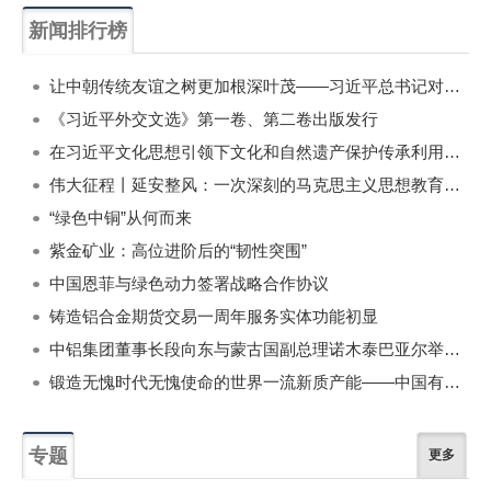
新闻排行榜
一周
每月
让中朝传统友谊之树更加根深叶茂——习近平总书记对朝鲜进行国事访问纪实
《习近平外交文选》第一卷、第二卷出版发行
在习近平文化思想引领下文化和自然遗产保护传承利用工作开创新局面
伟大征程丨延安整风：一次深刻的马克思主义思想教育运动
“绿色中铜”从何而来
紫金矿业：高位进阶后的“韧性突围”
中国恩菲与绿色动力签署战略合作协议
铸造铝合金期货交易一周年服务实体功能初显
中铝集团董事长段向东与蒙古国副总理诺木泰巴亚尔举行会谈
锻造无愧时代无愧使命的世界一流新质产能——中国有色金属工业的战略应对与破局之道（二）
专题
更多