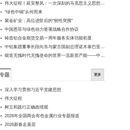
伟大征程丨延安整风：一次深刻的马克思主义思想教育运动
“绿色中铜”从何而来
紫金矿业：高位进阶后的“韧性突围”
中国恩菲与绿色动力签署战略合作协议
铸造铝合金期货交易一周年服务实体功能初显
中铝集团董事长段向东与蒙古国副总理诺木泰巴亚尔举行会谈
锻造无愧时代无愧使命的世界一流新质产能——中国有色金属工业的战略应对与破局之道（二）
专题
更多
深入学习贯彻习近平党建思想
伟大征程
树立和践行正确政绩观
2026年全国两会有色金属行业专题报道
2026新春走基层