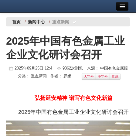
首页
中国有色金属报社主办
广告服务
首页
/
新闻中心
/
重点新闻
要闻
2025年中国有色金属工业
铜镍铅锌
企业文化研讨会召开
铝
稀有稀土
2025年09月25日 12:4
9362次浏览
来源：
中国有色金属报
分类：
重点新闻
作者：
罗娜
大字号
中字号
常规
有色市场
科技
弘扬延安精神 谱写有色文化新篇
镁钛
2025年中国有色金属工业企业文化研讨会召开
地矿 建设
党建工作