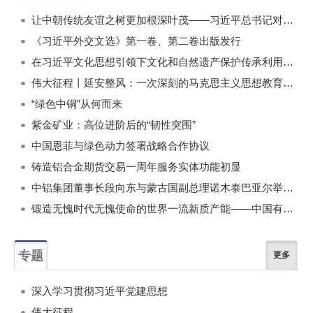
一周
每月
让中朝传统友谊之树更加根深叶茂——习近平总书记对朝鲜进行国事访问纪实
《习近平外交文选》第一卷、第二卷出版发行
在习近平文化思想引领下文化和自然遗产保护传承利用工作开创新局面
伟大征程丨延安整风：一次深刻的马克思主义思想教育运动
“绿色中铜”从何而来
紫金矿业：高位进阶后的“韧性突围”
中国恩菲与绿色动力签署战略合作协议
铸造铝合金期货交易一周年服务实体功能初显
中铝集团董事长段向东与蒙古国副总理诺木泰巴亚尔举行会谈
锻造无愧时代无愧使命的世界一流新质产能——中国有色金属工业的战略应对与破局之道（二）
专题
更多
深入学习贯彻习近平党建思想
伟大征程