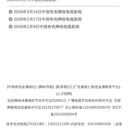
2026年2月27日中国有色网络电视新闻
2026年3月24日中国有色网络电视新闻
2026年2月27日中国有色网络电视新闻
2026年1月9日中国有色网络电视新闻
返回顶部
[中国有色金属报社]
-
[网站导航]
-
[联系我们]
-
[广告服务]
-
[有色金属商务平台]
-
[人才招聘]
返回首页
信息网络传播视听节目许可证0108313
广播电视节目制作经营许可证
互联
网新闻信息服务许可证10120170077
京公网安备11010802026470
京ICP
备2021036504号
技术支持热线(7X24小时)：13522111285 内容支持：010-63941034
；运维