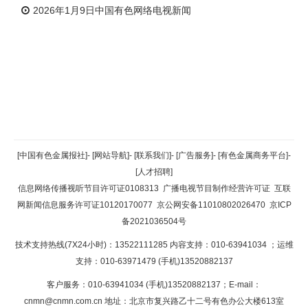
2026年1月9日中国有色网络电视新闻
返回顶部
[中国有色金属报社]
-
[网站导航]
-
[联系我们]
-
[广告服务]
-
[有色金属商务平台]
-
[人才招聘]
返回首页
信息网络传播视听节目许可证0108313
广播电视节目制作经营许可证
互联
网新闻信息服务许可证10120170077
京公网安备11010802026470
京ICP
备2021036504号
技术支持热线(7X24小时)：13522111285 内容支持：010-63941034
；运维
支持：010-63971479 (手机)13520882137
客户服务：010-63941034 (手机)13520882137；E-mail：
cnmn@cnmn.com.cn
地址：北京市复兴路乙十二号有色办公大楼613室