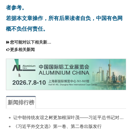
者参考。
若据本文章操作，所有后果读者自负，中国有色网
概不负任何责任。
您可能对以下相关新闻同样感兴趣
更多相关新闻
新闻排行榜
一周
每月
让中朝传统友谊之树更加根深叶茂——习近平总书记对朝鲜进行国事访问纪实
《习近平外交文选》第一卷、第二卷出版发行