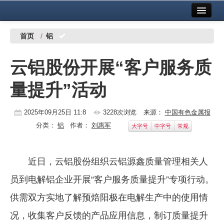
首页
中国有色金属报社主办
广告服务
首页
/
铝
要闻
云铝股份开展“客户服务质
铜镍铅锌
量提升”活动
铝
稀有稀土
2025年09月25日 11:8
3228次浏览
来源：
中国有色金属报
分类：
铝
作者：
刘惠军
大字号
中字号
常规
有色市场
科技
近日，云铝股份组织云铝源鑫质量管理相关人
镁钛
员到电解铝企业开展“客户服务质量提升”专项行动。
地矿 建设
供需双方实地了解预焙阳极在电解生产中的使用情
况，收集客户反馈的产品应用信息，制订质量提升
党建工作