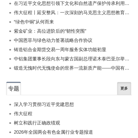
在习近平文化思想引领下文化和自然遗产保护传承利用工作开创新局面
伟大征程丨延安整风：一次深刻的马克思主义思想教育运动
“绿色中铜”从何而来
紫金矿业：高位进阶后的“韧性突围”
中国恩菲与绿色动力签署战略合作协议
铸造铝合金期货交易一周年服务实体功能初显
中铝集团董事长段向东与蒙古国副总理诺木泰巴亚尔举行会谈
锻造无愧时代无愧使命的世界一流新质产能——中国有色金属工业的战略应对与破局之道（二）
专题
更多
深入学习贯彻习近平党建思想
伟大征程
树立和践行正确政绩观
2026年全国两会有色金属行业专题报道