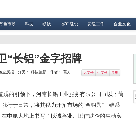
有色市场
科技
镁钛
地矿 建设
党建工作
企业文化
卫“长铝”金字招牌
色金属报
分类：
科技创新
作者：
葛方
大字号
中字号
常规
价值观的引领下，河南长铝工业服务有限公司（以下简
脉，践行于日常，将其视为开拓市场的“金钥匙”、维系
”，在中原大地上书写了以诚兴业、以信助企的生动实