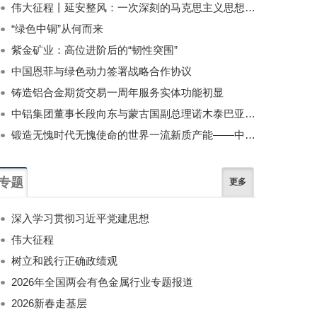
伟大征程丨延安整风：一次深刻的马克思主义思想教育运动
“绿色中铜”从何而来
紫金矿业：高位进阶后的“韧性突围”
中国恩菲与绿色动力签署战略合作协议
铸造铝合金期货交易一周年服务实体功能初显
中铝集团董事长段向东与蒙古国副总理诺木泰巴亚尔举行会谈
锻造无愧时代无愧使命的世界一流新质产能——中国有色金属工业的战略应对与破局之道（二）
专题
更多
深入学习贯彻习近平党建思想
伟大征程
树立和践行正确政绩观
2026年全国两会有色金属行业专题报道
2026新春走基层