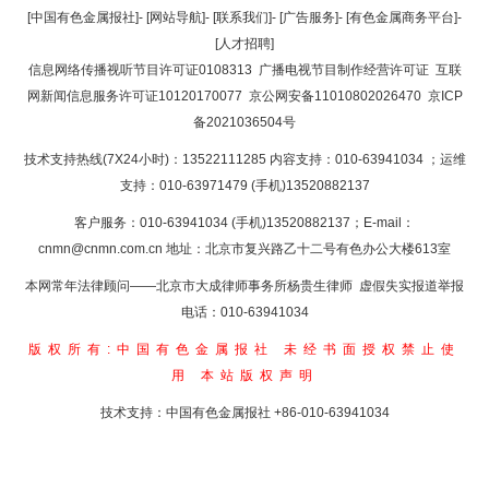
返回顶部
[中国有色金属报社]
-
[网站导航]
-
[联系我们]
-
[广告服务]
-
[有色金属商务平台]
-
[人才招聘]
返回首页
信息网络传播视听节目许可证0108313
广播电视节目制作经营许可证
互联
网新闻信息服务许可证10120170077
京公网安备11010802026470
京ICP
备2021036504号
技术支持热线(7X24小时)：13522111285 内容支持：010-63941034
；运维
支持：010-63971479 (手机)13520882137
客户服务：010-63941034 (手机)13520882137；E-mail：
cnmn@cnmn.com.cn
地址：北京市复兴路乙十二号有色办公大楼613室
本网常年法律顾问——北京市大成律师事务所杨贵生律师 虚假失实报道举报
电话：010-63941034
版权所有:中国有色金属报社
未经书面授权禁止使
用
本站版权声明
技术支持：中国有色金属报社
+86-010-63941034