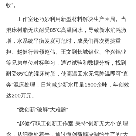
收”。
工作室还巧妙利用新型材料解决生产困局。当
混床树脂无法耐受85℃高温回水，导致新水消耗激
增，水系统平衡岌岌可危时，成员们再次勇挑重
担。赵健行带领赵伟、王文到长城铝业、华兴铝业
等兄弟单位对标学习，通过试验和数据分析，找到
耐受85℃的混床树脂，使高温回水无需降温即可“直
奔”混床处理，日均减少新水用量1600余吨，年创效
达200万元。
“微创新”破解“大难题”
“赵健行职工创新工作室”秉持“创新无大小”的理
念，从细微处着手，通过微创新解决制约生产的“大