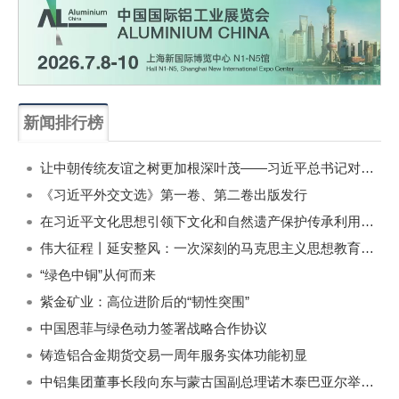
新闻排行榜
一周
每月
让中朝传统友谊之树更加根深叶茂——习近平总书记对朝鲜进行国事访问纪实
《习近平外交文选》第一卷、第二卷出版发行
在习近平文化思想引领下文化和自然遗产保护传承利用工作开创新局面
伟大征程丨延安整风：一次深刻的马克思主义思想教育运动
“绿色中铜”从何而来
紫金矿业：高位进阶后的“韧性突围”
中国恩菲与绿色动力签署战略合作协议
铸造铝合金期货交易一周年服务实体功能初显
中铝集团董事长段向东与蒙古国副总理诺木泰巴亚尔举行会谈