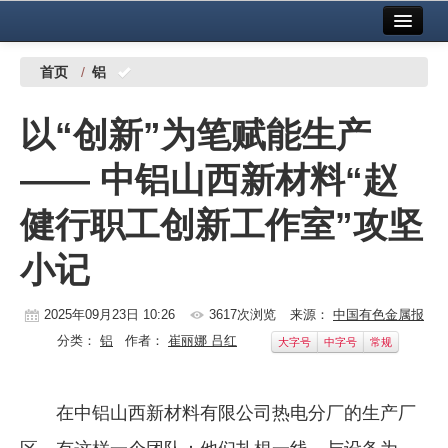
首页
中国有色金属报社主办
广告服务
首页
/
铝
要闻
以“创新”为笔赋能生产
铜镍铅锌
—— 中铝山西新材料“赵
铝
健行职工创新工作室”攻坚
稀有稀土
小记
有色市场
科技
2025年09月23日 10:26
3617次浏览
来源：
中国有色金属报
分类：
铝
作者：
崔丽娜 吕红
大字号
中字号
常规
镁钛
地矿 建设
在中铝山西新材料有限公司热电分厂的生产厂
党建工作