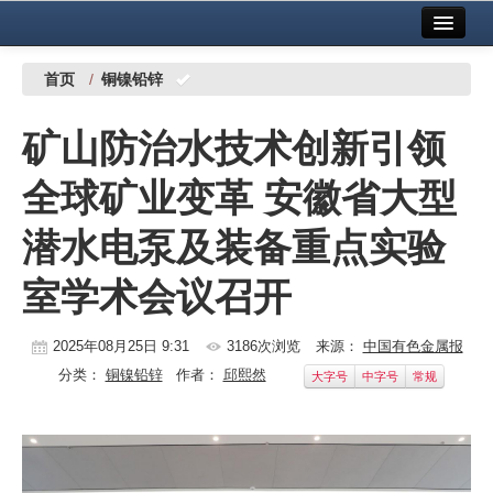
首页
中国有色金属报社主办
广告服务
首页
/
铜镍铅锌
要闻
矿山防治水技术创新引领
铜镍铅锌
全球矿业变革 安徽省大型
铝
潜水电泵及装备重点实验
稀有稀土
室学术会议召开
有色市场
科技
2025年08月25日 9:31
3186次浏览
来源：
中国有色金属报
分类：
铜镍铅锌
作者：
邱熙然
大字号
中字号
常规
镁钛
地矿 建设
党建工作