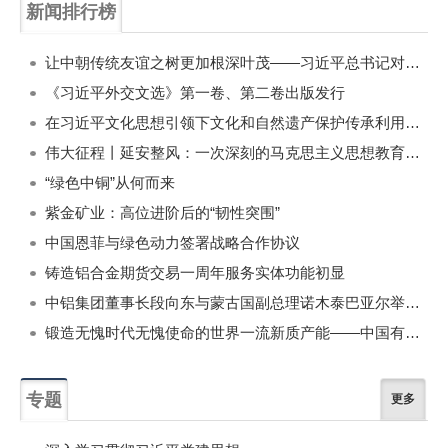
新闻排行榜
一周
每月
让中朝传统友谊之树更加根深叶茂——习近平总书记对朝鲜进行国事访问纪实
《习近平外交文选》第一卷、第二卷出版发行
在习近平文化思想引领下文化和自然遗产保护传承利用工作开创新局面
伟大征程丨延安整风：一次深刻的马克思主义思想教育运动
“绿色中铜”从何而来
紫金矿业：高位进阶后的“韧性突围”
中国恩菲与绿色动力签署战略合作协议
铸造铝合金期货交易一周年服务实体功能初显
中铝集团董事长段向东与蒙古国副总理诺木泰巴亚尔举行会谈
锻造无愧时代无愧使命的世界一流新质产能——中国有色金属工业的战略应对与破局之道（二）
专题
更多