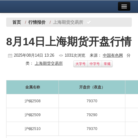
首页
中国有色金属报社主办
广告服务
首页
/
行情报价
/
上海期货交易所
要闻
8月14日上海期货开盘行情
铜镍铅锌
2025年08月14日 13:26
1031次浏览
来源：
中国有色网
分
铝
类：
上海期货交易所
大字号
中字号
常规
稀有稀土
有色市场
金属名称
开盘价（夜盘）
科技
沪铜2508
79370
镁钛
沪铜2509
79290
地矿 建设
沪铜2510
79370
党建工作