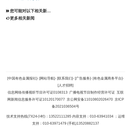
您可能对以下相关新闻同样感兴趣
更多相关新闻
返回顶部
[中国有色金属报社]
-
[网站导航]
-
[联系我们]
-
[广告服务]
-
[有色金属商务平台]
-
[人才招聘]
返回首页
信息网络传播视听节目许可证0108313
广播电视节目制作经营许可证
互联
网新闻信息服务许可证10120170077
京公网安备11010802026470
京ICP
备2021036504号
技术支持热线(7X24小时)：13522111285 内容支持：010-63941034
；运维
支持：010-63971479 (手机)13520882137