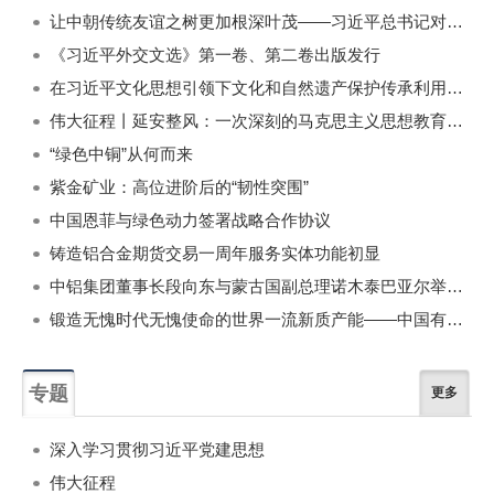
一周
每月
让中朝传统友谊之树更加根深叶茂——习近平总书记对朝鲜进行国事访问纪实
《习近平外交文选》第一卷、第二卷出版发行
在习近平文化思想引领下文化和自然遗产保护传承利用工作开创新局面
伟大征程丨延安整风：一次深刻的马克思主义思想教育运动
“绿色中铜”从何而来
紫金矿业：高位进阶后的“韧性突围”
中国恩菲与绿色动力签署战略合作协议
铸造铝合金期货交易一周年服务实体功能初显
中铝集团董事长段向东与蒙古国副总理诺木泰巴亚尔举行会谈
锻造无愧时代无愧使命的世界一流新质产能——中国有色金属工业的战略应对与破局之道（二）
专题
更多
深入学习贯彻习近平党建思想
伟大征程