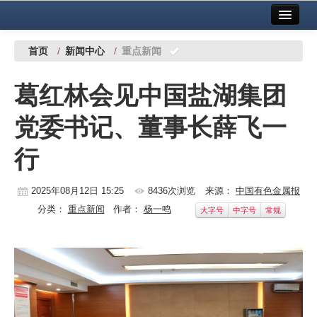
首页
中国有色金属报社主办
广告服务
首页
/
新闻中心
/
重点新闻
要闻
葛红林会见中国盐湖集团
铜镍铅锌
党委书记、董事长薛飞一
铝
行
稀有稀土
有色市场
2025年08月12日 15:25
8436次浏览
来源：
中国有色金属报
分类：
重点新闻
作者：
杨一鸣
大字号
中字号
常规
科技
镁钛
地矿 建设
党建工作