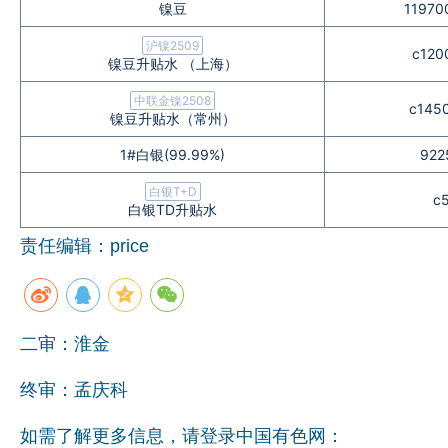
镍豆
11970
沪镍2509
c120
镍豆升贴水 （上海）
中联金镍2508
c1450
镍豆升贴水（常州）
1#白银(99.99%)
922
白银T+D
c5
白银TD升贴水
责任编辑：price
二审：淮金
终审：孟庆科
如需了解更多信息，请登录中国有色网：