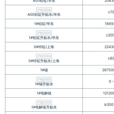
A00铝锭/华东
2063
企业文化
沪铝2508
c70
A00铝锭升贴水/华东
《资源再生》杂志
1#铅锭/华东
1665
行情报价
沪铅2509
c200
1#铅锭升贴水/华东
数字报
0#锌锭/上海
2243
沪锌2509
c80
0#锌锭升贴水/上海
1#锡
26750
沪锡2509
0 
1#锡升贴水
1#电解镍
12120
沪镍2509
b300
1#电解镍升贴水