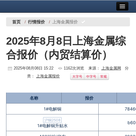
首页
中国有色金属报社主办
广告服务
首页
/
行情报价
/
上海金属报价
要闻
2025年8月8日上海金属综
铜镍铅锌
合报价（内贸结算价）
铝
稀有稀土
2025年08月08日 15:22
1162次浏览
来源：
上海金属网
分
类：
上海金属报价
大字号
中字号
常规
有色市场
科技
名称
报价
镁钛
1#电解铜
7846
地矿 建设
沪铜2508
b60
1#电解铜升贴水
党建工作