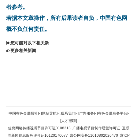
者参考。
若据本文章操作，所有后果读者自负，中国有色网
概不负任何责任。
您可能对以下相关新闻同样感兴趣
更多相关新闻
返回顶部
[中国有色金属报社]
-
[网站导航]
-
[联系我们]
-
[广告服务]
-
[有色金属商务平台]
-
[人才招聘]
返回首页
信息网络传播视听节目许可证0108313
广播电视节目制作经营许可证
互联
网新闻信息服务许可证10120170077
京公网安备11010802026470
京ICP