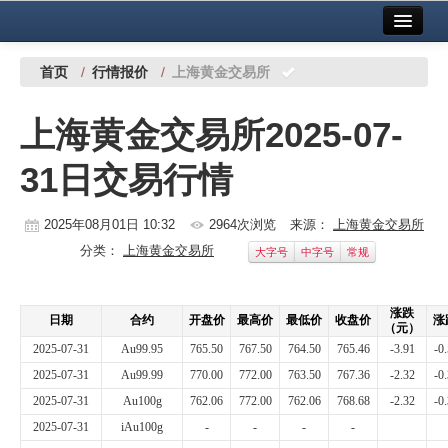
首页
中国有色金属报社主办
广告服务
首页
/
行情报价
/
上海黄金交易所
要闻
上海黄金交易所2025-07-
铜镍铅锌
31日交易行情
铝
稀有稀土
2025年08月01日 10:32
2964次浏览
来源：
上海黄金交易所
分类：
上海黄金交易所
大字号
中字号
常规
有色市场
科技
涨跌
日期
合约
开盘价
最高价
最低价
收盘价
涨
（元）
镁钛
2025-07-31
Au99.95
765.50
767.50
764.50
765.46
-3.91
-0
2025-07-31
Au99.99
770.00
772.00
763.50
767.36
-2.32
-0
地矿 建设
2025-07-31
Au100g
762.06
772.00
762.06
768.68
-2.32
-0
2025-07-31
iAu100g
-
-
-
-
党建工作