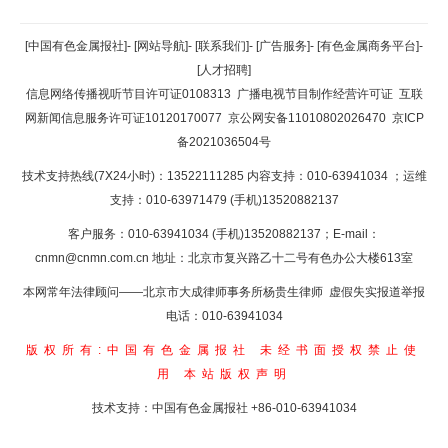
返回顶部
[中国有色金属报社]
-
[网站导航]
-
[联系我们]
-
[广告服务]
-
[有色金属商务平台]
-
[人才招聘]
返回首页
信息网络传播视听节目许可证0108313
广播电视节目制作经营许可证
互联
网新闻信息服务许可证10120170077
京公网安备11010802026470
京ICP
备2021036504号
技术支持热线(7X24小时)：13522111285 内容支持：010-63941034
；运维
支持：010-63971479 (手机)13520882137
客户服务：010-63941034 (手机)13520882137；E-mail：
cnmn@cnmn.com.cn
地址：北京市复兴路乙十二号有色办公大楼613室
本网常年法律顾问——北京市大成律师事务所杨贵生律师 虚假失实报道举报
电话：010-63941034
版权所有:中国有色金属报社
未经书面授权禁止使
用
本站版权声明
技术支持：中国有色金属报社
+86-010-63941034