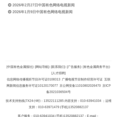
2026年2月27日中国有色网络电视新闻
2026年1月9日中国有色网络电视新闻
返回顶部
[中国有色金属报社]
-
[网站导航]
-
[联系我们]
-
[广告服务]
-
[有色金属商务平台]
-
[人才招聘]
返回首页
信息网络传播视听节目许可证0108313
广播电视节目制作经营许可证
互联
网新闻信息服务许可证10120170077
京公网安备11010802026470
京ICP
备2021036504号
技术支持热线(7X24小时)：13522111285 内容支持：010-63941034
；运维
支持：010-63971479 (手机)13520882137
客户服务：010-63941034 (手机)13520882137；E-mail：