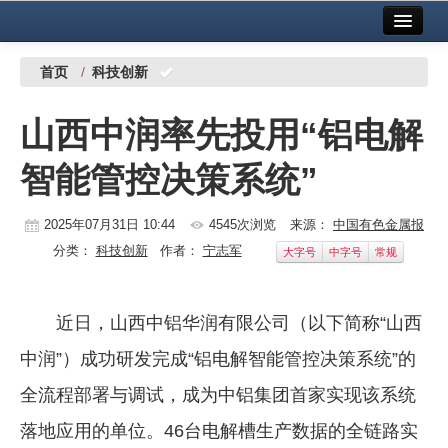
首页
中国有色金属报社主办
广告服务
首页
/
科技创新
要闻
山西中润率先投用“铝电解
铜镍铅锌
智能管控决策系统”
铝
稀有稀土
2025年07月31日 10:44
4545次浏览
来源：
中国有色金属报
分类：
科技创新
作者：
宁志军
大字号
中字号
常规
有色市场
科技
近日，山西中铝华润有限公司（以下简称“山西
镁钛
中润”）成功研发完成“铝电解智能管控决策系统”的
地矿 建设
全流程部署与调试，成为中铝集团首家实现该系统
落地应用的单位。46台电解槽生产数据的全链路实
党建工作