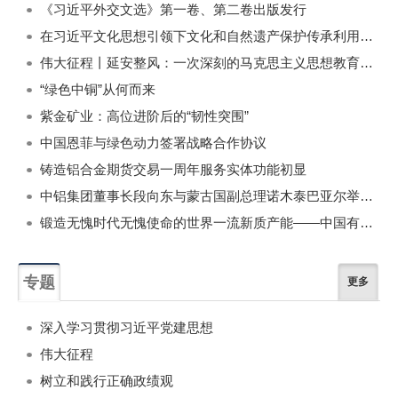
《习近平外交文选》第一卷、第二卷出版发行
在习近平文化思想引领下文化和自然遗产保护传承利用工作开创新局面
伟大征程丨延安整风：一次深刻的马克思主义思想教育运动
“绿色中铜”从何而来
紫金矿业：高位进阶后的“韧性突围”
中国恩菲与绿色动力签署战略合作协议
铸造铝合金期货交易一周年服务实体功能初显
中铝集团董事长段向东与蒙古国副总理诺木泰巴亚尔举行会谈
锻造无愧时代无愧使命的世界一流新质产能——中国有色金属工业的战略应对与破局之道（二）
专题
更多
深入学习贯彻习近平党建思想
伟大征程
树立和践行正确政绩观