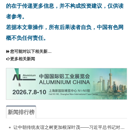
的在于传递更多信息，并不构成投资建议，仅供读
者参考。
若据本文章操作，所有后果读者自负，中国有色网
概不负任何责任。
您可能对以下相关新闻同样感兴趣
更多相关新闻
新闻排行榜
一周
每月
让中朝传统友谊之树更加根深叶茂——习近平总书记对朝鲜进行国事访问纪实