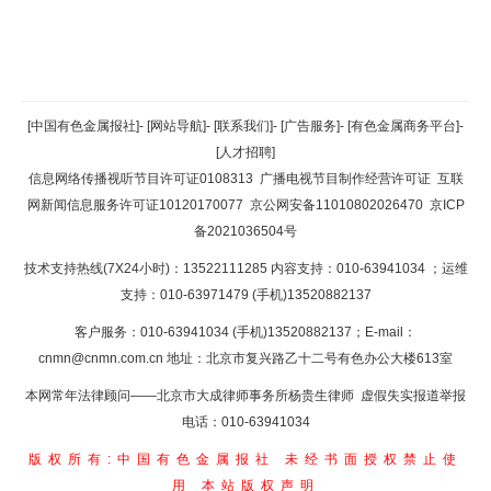
返回顶部
[中国有色金属报社]
-
[网站导航]
-
[联系我们]
-
[广告服务]
-
[有色金属商务平台]
-
[人才招聘]
返回首页
信息网络传播视听节目许可证0108313
广播电视节目制作经营许可证
互联
网新闻信息服务许可证10120170077
京公网安备11010802026470
京ICP
备2021036504号
技术支持热线(7X24小时)：13522111285 内容支持：010-63941034
；运维
支持：010-63971479 (手机)13520882137
客户服务：010-63941034 (手机)13520882137；E-mail：
cnmn@cnmn.com.cn
地址：北京市复兴路乙十二号有色办公大楼613室
本网常年法律顾问——北京市大成律师事务所杨贵生律师 虚假失实报道举报
电话：010-63941034
版权所有:中国有色金属报社
未经书面授权禁止使
用
本站版权声明