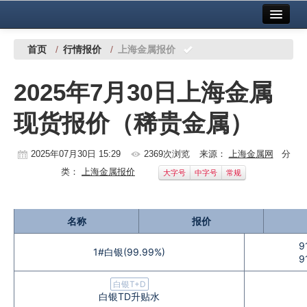
首页
中国有色金属报社主办
广告服务
首页
/
行情报价
/
上海金属报价
要闻
2025年7月30日上海金属
铜镍铅锌
现货报价（稀贵金属）
铝
稀有稀土
2025年07月30日 15:29
2369次浏览
来源：
上海金属网
分
类：
上海金属报价
大字号
中字号
常规
有色市场
科技
名称
报价
镁钛
9
1#白银(99.99%)
9
地矿 建设
白银T+D
白银TD升贴水
党建工作