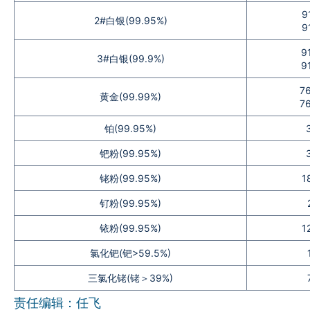
9
企业文化
2#白银(99.95%)
9
《资源再生》杂志
9
3#白银(99.9%)
9
行情报价
76
黄金(99.99%)
76
数字报
铂(99.95%)
钯粉(99.95%)
铑粉(99.95%)
1
钌粉(99.95%)
铱粉(99.95%)
1
氯化钯(钯>59.5%)
三氯化铑(铑＞39%)
责任编辑：任飞