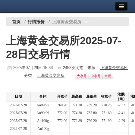
首页
中国有色金属报社主办
广告服务
首页
/
行情报价
/
上海黄金交易所
要闻
上海黄金交易所2025-07-
铜镍铅锌
28日交易行情
铝
稀有稀土
2025年07月29日 15:33
2453次浏览
来源：
上海黄金交易所
分类：
上海黄金交易所
大字号
中字号
常规
有色市场
科技
涨跌
日期
合约
开盘价
最高价
最低价
收盘价
涨
（元）
镁钛
2025-07-28
Au99.95
769.20
771.30
769.20
770.25
-2.37
-0
2025-07-28
Au99.99
772.00
774.30
767.80
771.80
-2.41
-0
地矿 建设
2025-07-28
Au100g
772.00
772.89
769.20
771.90
-2.29
-0
2025-07-28
iAu100g
-
-
-
-
党建工作