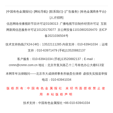
返回顶部
[中国有色金属报社]
-
[网站导航]
-
[联系我们]
-
[广告服务]
-
[有色金属商务平台]
-
[人才招聘]
返回首页
信息网络传播视听节目许可证0108313
广播电视节目制作经营许可证
互联
网新闻信息服务许可证10120170077
京公网安备11010802026470
京ICP
备2021036504号
技术支持热线(7X24小时)：13522111285 内容支持：010-63941034
；运维
支持：010-63971479 (手机)13520882137
客户服务：010-63941034 (手机)13520882137；E-mail：
cnmn@cnmn.com.cn
地址：北京市复兴路乙十二号有色办公大楼613室
本网常年法律顾问——北京市大成律师事务所杨贵生律师 虚假失实报道举报
电话：010-63941034
版权所有:中国有色金属报社
未经书面授权禁止使
用
本站版权声明
技术支持：中国有色金属报社
+86-010-63941034