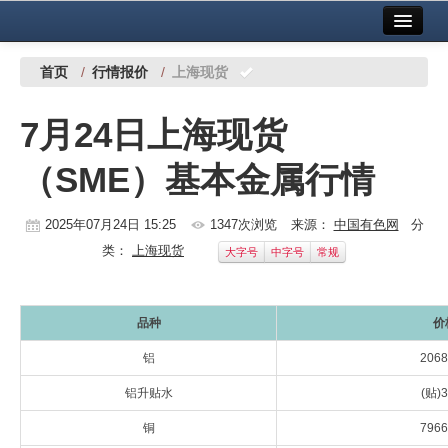
首页
中国有色金属报社主办
广告服务
首页
/
行情报价
/
上海现货
要闻
7月24日上海现货
铜镍铅锌
（SME）基本金属行情
铝
稀有稀土
2025年07月24日 15:25
1347次浏览
来源：
中国有色网
分
类：
上海现货
大字号
中字号
常规
有色市场
科技
品种
价
镁钛
铝
2068
地矿 建设
铝升贴水
(贴)3
铜
7966
党建工作