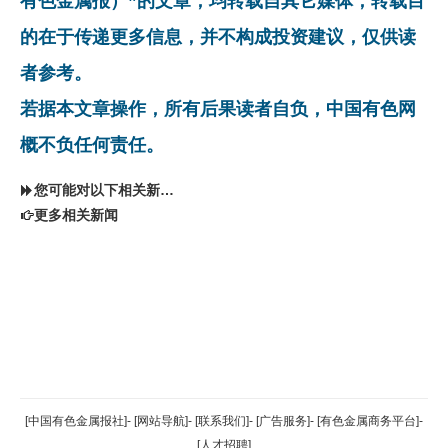
有色金属报）”的文章，均转载自其它媒体，转载目
的在于传递更多信息，并不构成投资建议，仅供读
者参考。
若据本文章操作，所有后果读者自负，中国有色网
概不负任何责任。
您可能对以下相关新闻同样感兴趣
更多相关新闻
返回顶部
[中国有色金属报社]
-
[网站导航]
-
[联系我们]
-
[广告服务]
-
[有色金属商务平台]
-
[人才招聘]