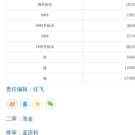
铜升贴水
(升)1
企业文化
0#锌
2281
《资源再生》杂志
0#锌升贴水
(贴)9
行情报价
1#锌
2274
数字报
1#锌升贴水
(贴)1
铅
1660
镍
12460
锡
27300
责任编辑：任飞
二审：淮金
终审：孟庆科