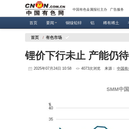
中国有色金属报社主办
广告服务
首页
要闻
铜镍铅锌
铝
稀有稀土
首页
/
有色市场
锂价下行未止 产能仍
2025年07月24日 10:58
4073次浏览
来源：
中国有
SMM中