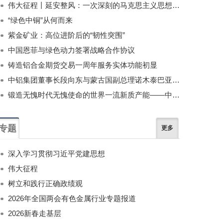
伟大征程丨延安整风：一次深刻的马克思主义思想教育运动
“绿色中铜”从何而来
紫金矿业：高位进阶后的“韧性突围”
中国恩菲与绿色动力签署战略合作协议
铸造铝合金期货交易一周年服务实体功能初显
中铝集团董事长段向东与蒙古国副总理诺木泰巴亚尔举行会谈
锻造无愧时代无愧使命的世界一流新质产能——中国有色金属工业的战略应对与破局之道（二）
专题
更多
深入学习贯彻习近平党建思想
伟大征程
树立和践行正确政绩观
2026年全国两会有色金属行业专题报道
2026新春走基层