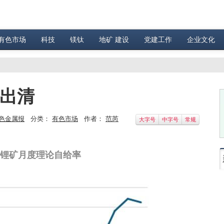
有色市场
科技
镁钛
地矿 建设
党建工作
企业文化
待出清
色金属报
分类：
有色市场
作者：
范芮
大字号
中字号
常规
国锂矿月度理论自给率