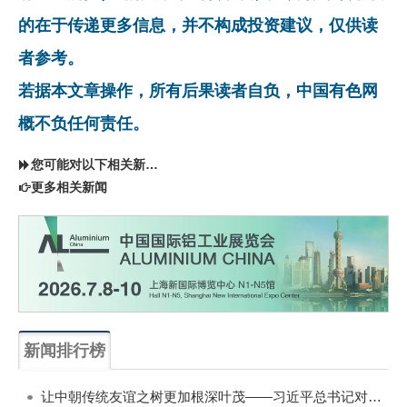
的在于传递更多信息，并不构成投资建议，仅供读
者参考。
若据本文章操作，所有后果读者自负，中国有色网
概不负任何责任。
您可能对以下相关新闻同样感兴趣
更多相关新闻
新闻排行榜
一周
每月
让中朝传统友谊之树更加根深叶茂——习近平总书记对朝鲜进行国事访问纪实