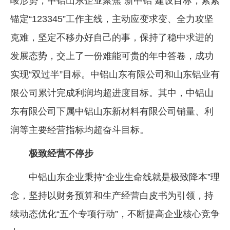
峻形势，中铝山东企业聚焦“新中铝”建设目标，紧紧
企业文化
锚定“123345”工作主线，主动应变求变、全力攻坚
《资源再生》杂志
克难，坚定不移办好自己的事，保持了稳中求进的
发展态势，交上了一份难能可贵的年中答卷，成功
行情报价
实现“双过半”目标。中铝山东有限公司和山东铝业有
数字报
限公司累计完成利润均超进度目标。其中，中铝山
东有限公司下属中铝山东新材料有限公司销量、利
润等主要经营指标均超奋斗目标。
极致经营不停步
中铝山东企业秉持“企业生命线就是极致降本”理
念，坚持以财务预算和生产经营白皮书为引领，持
续动态优化“五个专项行动”，不断提高企业核心竞争