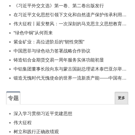
《习近平外交文选》第一卷、第二卷出版发行
在习近平文化思想引领下文化和自然遗产保护传承利用工作开创新局面
伟大征程丨延安整风：一次深刻的马克思主义思想教育运动
“绿色中铜”从何而来
紫金矿业：高位进阶后的“韧性突围”
中国恩菲与绿色动力签署战略合作协议
铸造铝合金期货交易一周年服务实体功能初显
中铝集团董事长段向东与蒙古国副总理诺木泰巴亚尔举行会谈
锻造无愧时代无愧使命的世界一流新质产能——中国有色金属工业的战略应对与破局之道（二）
专题
更多
深入学习贯彻习近平党建思想
伟大征程
树立和践行正确政绩观