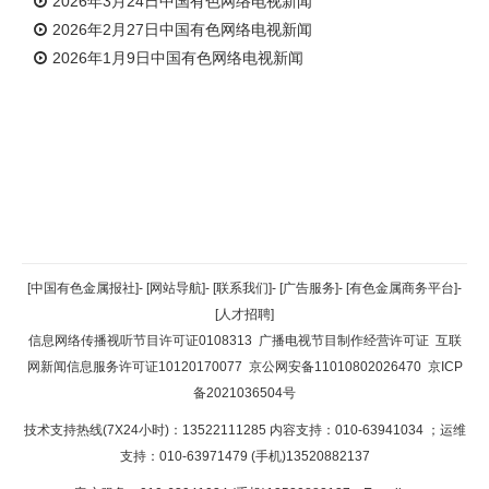
2026年3月24日中国有色网络电视新闻
2026年2月27日中国有色网络电视新闻
2026年1月9日中国有色网络电视新闻
返回顶部
[中国有色金属报社]
-
[网站导航]
-
[联系我们]
-
[广告服务]
-
[有色金属商务平台]
-
[人才招聘]
返回首页
信息网络传播视听节目许可证0108313
广播电视节目制作经营许可证
互联
网新闻信息服务许可证10120170077
京公网安备11010802026470
京ICP
备2021036504号
技术支持热线(7X24小时)：13522111285 内容支持：010-63941034
；运维
支持：010-63971479 (手机)13520882137