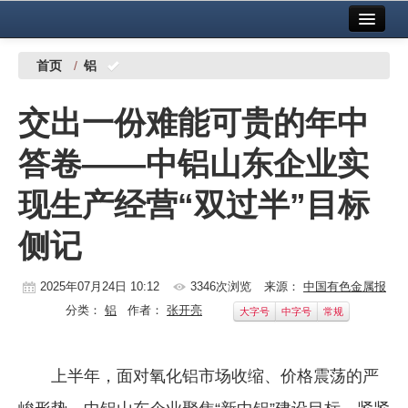
首页
中国有色金属报社主办
广告服务
首页
/
铝
要闻
交出一份难能可贵的年中
铜镍铅锌
答卷——中铝山东企业实
铝
现生产经营“双过半”目标
稀有稀土
侧记
有色市场
科技
2025年07月24日 10:12
3346次浏览
来源：
中国有色金属报
分类：
铝
作者：
张开亮
大字号
中字号
常规
镁钛
地矿 建设
上半年，面对氧化铝市场收缩、价格震荡的严
党建工作